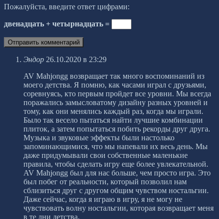
Пожалуйста, введите ответ цифрами:
двенадцать + четырнадцать =
Эндор
26.10.2020 в 23:29
AV Mahjongg возвращает так много воспоминаний из
моего детства. Я помню, как часами играл с друзьями,
соревнуясь, кто первым пройдет все уровни. Мы всегда
поражались замысловатому дизайну разных уровней и
тому, как они менялись каждый раз, когда мы играли.
Было так весело пытаться найти лучшие комбинации
плиток, а затем попытаться побить рекорды друг друга.
Музыка и звуковые эффекты были настолько
запоминающимися, что мы напевали их весь день. Мы
даже придумывали свои собственные маленькие
правила, чтобы сделать игру еще более увлекательной.
AV Mahjongg был для нас больше, чем просто игра. Это
был побег от реальности, который позволил нам
сблизиться друг с другом общим чувством ностальгии.
Даже сейчас, когда я играю в игру, я не могу не
чувствовать волну ностальгии, которая возвращает меня
в те дни детства.