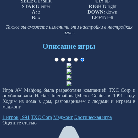
SELECT:
shift
UP:
up
START:
enter
RIGHT:
right
A:
z
DOWN:
down
B:
x
LEFT:
left
Также вы сможете изменить эти настройки в настройках
игры.
Описание игры
Игра AV Mahjong была разработана компанией TXC Corp и
опубликована Hacker International,Micro Genius в 1991 году.
Ходим из дома в дом, разговариваем с людьми и играем в
маджонг.
1 игрок
1991
TXC Corp
Маджонг
Эротическая игра
Оцените статью