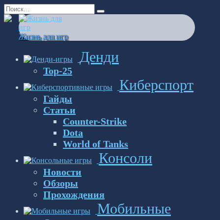
Перейти
Search
к
for:
содержанию
Жизнь для игр
Денди
Top-25
Киберспорт
Гайды
Статьи
Counter-Strike
Dota
World of Tanks
Консоли
Новости
Обзоры
Прохождения
Мобильные