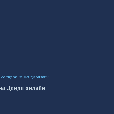
 Boardgame на Денди онлайн
на Денди онлайн