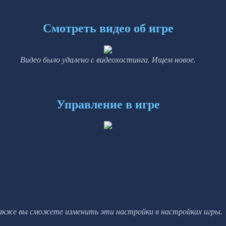
Смотреть видео об игре
Видео было удалено с видеохостинга. Ищем новое.
Управление в игре
акже вы сможете изменить эти настройки в настройках игры.