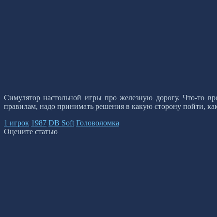
Симулятор настольной игры про железную дорогу. Что-то в
правилам, надо принимать решения в какую сторону пойти, каки
1 игрок
1987
DB Soft
Головоломка
Оцените статью