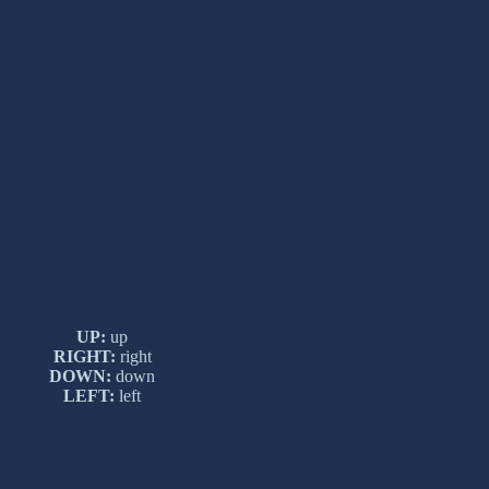
UP:
up
RIGHT:
right
DOWN:
down
LEFT:
left