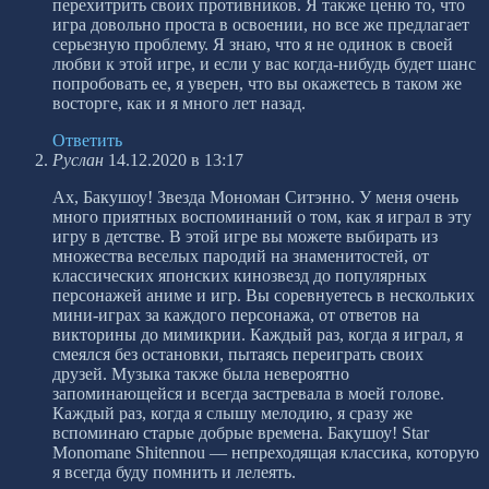
перехитрить своих противников. Я также ценю то, что
игра довольно проста в освоении, но все же предлагает
серьезную проблему. Я знаю, что я не одинок в своей
любви к этой игре, и если у вас когда-нибудь будет шанс
попробовать ее, я уверен, что вы окажетесь в таком же
восторге, как и я много лет назад.
Ответить
Руслан
14.12.2020 в 13:17
Ах, Бакушоу! Звезда Мономан Ситэнно. У меня очень
много приятных воспоминаний о том, как я играл в эту
игру в детстве. В этой игре вы можете выбирать из
множества веселых пародий на знаменитостей, от
классических японских кинозвезд до популярных
персонажей аниме и игр. Вы соревнуетесь в нескольких
мини-играх за каждого персонажа, от ответов на
викторины до мимикрии. Каждый раз, когда я играл, я
смеялся без остановки, пытаясь переиграть своих
друзей. Музыка также была невероятно
запоминающейся и всегда застревала в моей голове.
Каждый раз, когда я слышу мелодию, я сразу же
вспоминаю старые добрые времена. Бакушоу! Star
Monomane Shitennou — непреходящая классика, которую
я всегда буду помнить и лелеять.