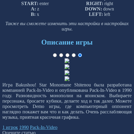
START:
enter
RIGHT:
right
A:
z
DOWN:
down
B:
x
LEFT:
left
Также вы сможете изменить эти настройки в настройках
игры.
Описание игры
Игра Bakushou! Star Monomane Shitenou была разработана
компанией Pack-In-Video и опубликована Pack-In-Video в 1990
году. Разновидность монополии на японском. Выбираете
персонажа, бросаете кубики, делаете ход и так далее. Можете
просмотреть Demo игры, где компьютерный оппонент
наглядно покажет вам что и как делать. Очень расслабляющая
музыка, приятная красочная графика.
1 игрок
1990
Pack-In-Video
Оцените статью