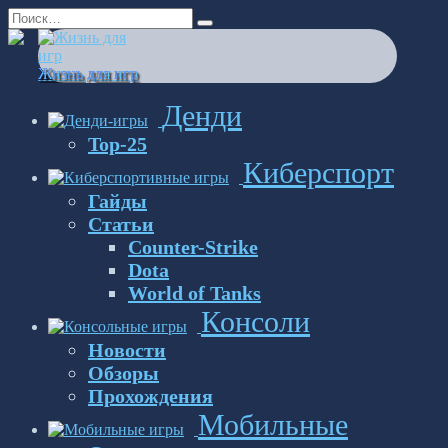
Перейти
Search
к
for:
содержанию
Жизнь для игр
Денди
Top-25
Киберспорт
Гайды
Статьи
Counter-Strike
Dota
World of Tanks
Консоли
Новости
Обзоры
Прохождения
Мобильные