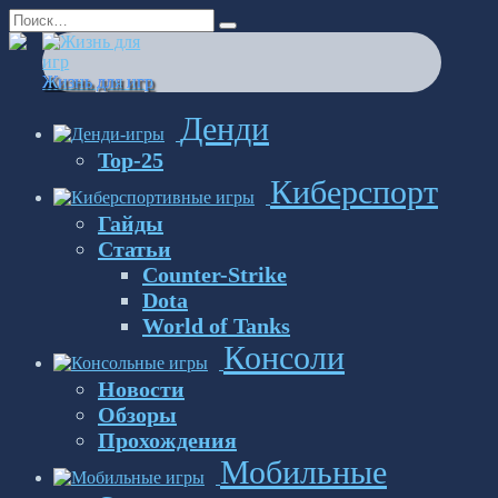
Перейти
Search
к
for:
содержанию
Жизнь для игр
Денди
Top-25
Киберспорт
Гайды
Статьи
Counter-Strike
Dota
World of Tanks
Консоли
Новости
Обзоры
Прохождения
Мобильные