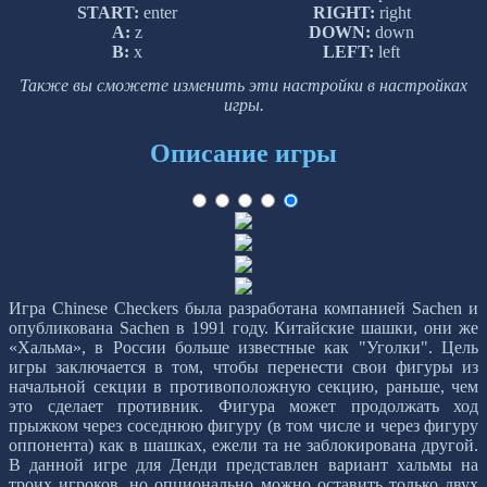
START:
enter
RIGHT:
right
A:
z
DOWN:
down
B:
x
LEFT:
left
Также вы сможете изменить эти настройки в настройках
игры.
Описание игры
Игра Chinese Checkers была разработана компанией Sachen и
опубликована Sachen в 1991 году. Китайские шашки, они же
«Хальма», в России больше известные как "Уголки". Цель
игры заключается в том, чтобы перенести свои фигуры из
начальной секции в противоположную секцию, раньше, чем
это сделает противник. Фигура может продолжать ход
прыжком через соседнюю фигуру (в том числе и через фигуру
оппонента) как в шашках, ежели та не заблокирована другой.
В данной игре для Денди представлен вариант хальмы на
троих игроков, но опционально можно оставить только двух