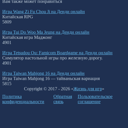
Вам также может понравиться
Игра Wang Zi Fu Chou Ji на Денди онлайн
Китайская RPG
5
809
Игра Tui Do Woo Ma Jeung на Денди онлайн
Китайская игра Маджонг
4
901
Игра Tetsudou Ou: Famicom Boardgame на Денди онлайн
Симулятор настольной игры про железную дорогу.
4
901
Игра Taiwan Mahjong 16 на Денди онлайн
Игра Taiwan Mahjong 16 — тайваньская вариация
5
815
Copyright © 2017 - 2026 «
Жизнь для игр
»
Политика
Обратная
Пользовательское
конфиденциальности
связь
соглашение