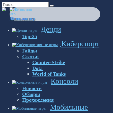
Перейти
Search
к
for:
содержанию
Жизнь для игр
Денди
Top-25
Киберспорт
Гайды
Статьи
Counter-Strike
Dota
World of Tanks
Консоли
Новости
Обзоры
Прохождения
Мобильные