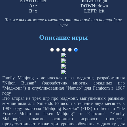
START:
enter
RIGHT:
right
A:
z
DOWN:
down
B:
x
LEFT:
left
Также вы сможете изменить эти настройки в настройках
игры.
Описание игры
Family Mahjong - логическая игра маджонг, разработанная
"Nihon Bussan" (разработчик многих аркадных игр
"Маджонг") и опубликованная "Namco" для Famicom в 1987
году.
Это вторая из трех игр про маджонг, выпущенных разными
компаниями для Nintendo Famicom в течение двух месяцев в
1987 году, включая "Mahjong Kazoku" (FDS) от Irem" и "Ide
Yosuke Meijin no Jissen Mahjong" от "Capcom". "Family
Mahjong", помимо основного игрового процесса,
предусматривает также три уровня обучения маджонгу для