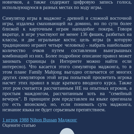
новичков, а также содержит цифровую запись голоса,
использующуюся в разных местах по ходу игры.
Симулятор игры в маджонг - древней и сложной восточной
игры, издалека смахивающей на домино, но по сути более
близкой к карточным играм наподобие покера. Говоря
вкратце, в игре участвуют не менее 136 фишек, разбитых на
классы, и две игральные кости; цель игры (в которую
традиционно играют четыре человека) - набрать наибольшее
количество очков путем составления выигрышных
комбинаций из них. Более подробное описание правил может
занимать страницы (в Интернете можно найти если
интересно). Что касается этого симулятора маджонга, то в
этом плане Family Mahjong выгодно отличается от многих
других симуляторов этой игры попыткой просветить игрока
насчет этих правил в ходе краткого вводного курса. Также
этот ром считается рассчитанным НЕ на опытных игроков, а
простым маждонгом, рассчитанным хоть на "семейный
вечерок". В принципе ром представлен на языке оригинала
(то есть японском), но, если понимать суть маджонга,
незнание языка не будет серьезным препятствием.
1 игрок
1988
Nihon Bussan
Маджонг
Оцените статью