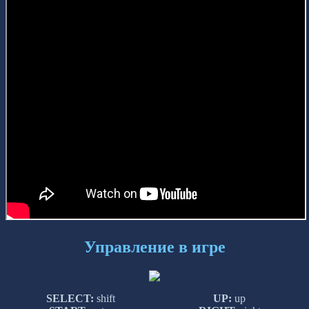
Управление в игре
SELECT:
shift
UP:
up