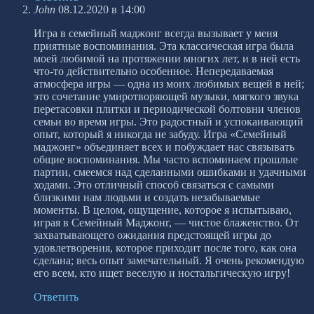
John
08.12.2020 в 14:00
Игра в семейный маджонг всегда вызывает у меня
приятные воспоминания. Эта классическая игра была
моей любимой на протяжении многих лет, и в ней есть
что-то действительно особенное. Непередаваемая
атмосфера игры — одна из моих любимых вещей в ней;
это сочетание умиротворяющей музыки, мягкого звука
перетасовки плитки и периодической болтовни членов
семьи во время игры. Это радостный и успокаивающий
опыт, который я никогда не забуду. Игра «Семейный
маджонг» объединяет всех и побуждает нас связывать
общие воспоминания. Мы часто вспоминаем прошлые
партии, смеемся над сделанными ошибками и удачными
ходами. Это отличный способ связаться с самыми
близкими нам людьми и создать незабываемые
моменты. В целом, ощущение, которое я испытываю,
играя в Семейный Маджонг, — чистое блаженство. От
захватывающего ожидания предстоящей игры до
удовлетворения, которое приходит после того, как она
сделана; весь опыт замечательный. Я очень рекомендую
его всем, кто ищет веселую и ностальгическую игру!
Ответить