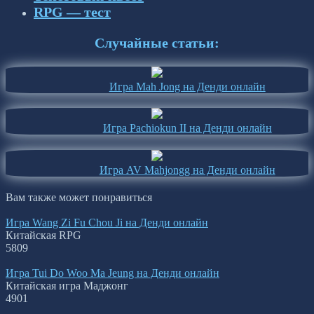
RPG — тест
Случайные статьи:
Игра Mah Jong на Денди онлайн
Игра Pachiokun II на Денди онлайн
Игра AV Mahjongg на Денди онлайн
Вам также может понравиться
Игра Wang Zi Fu Chou Ji на Денди онлайн
Китайская RPG
5
809
Игра Tui Do Woo Ma Jeung на Денди онлайн
Китайская игра Маджонг
4
901