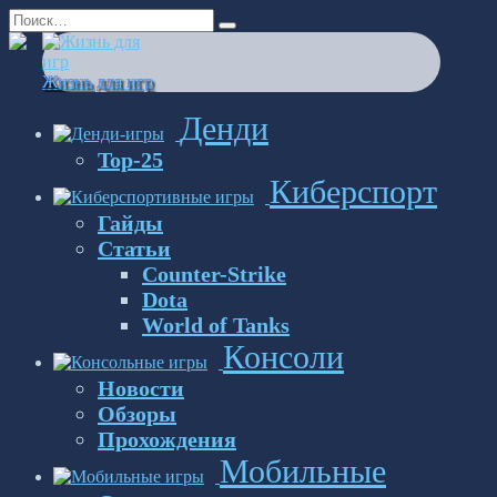
Перейти
Search
к
for:
содержанию
Жизнь для игр
Денди
Top-25
Киберспорт
Гайды
Статьи
Counter-Strike
Dota
World of Tanks
Консоли
Новости
Обзоры
Прохождения
Мобильные