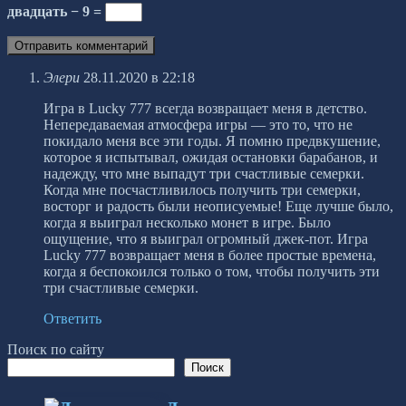
двадцать − 9 =
Элери
28.11.2020 в 22:18
Игра в Lucky 777 всегда возвращает меня в детство.
Непередаваемая атмосфера игры — это то, что не
покидало меня все эти годы. Я помню предвкушение,
которое я испытывал, ожидая остановки барабанов, и
надежду, что мне выпадут три счастливые семерки.
Когда мне посчастливилось получить три семерки,
восторг и радость были неописуемые! Еще лучше было,
когда я выиграл несколько монет в игре. Было
ощущение, что я выиграл огромный джек-пот. Игра
Lucky 777 возвращает меня в более простые времена,
когда я беспокоился только о том, чтобы получить эти
три счастливые семерки.
Ответить
Поиск по сайту
Поиск