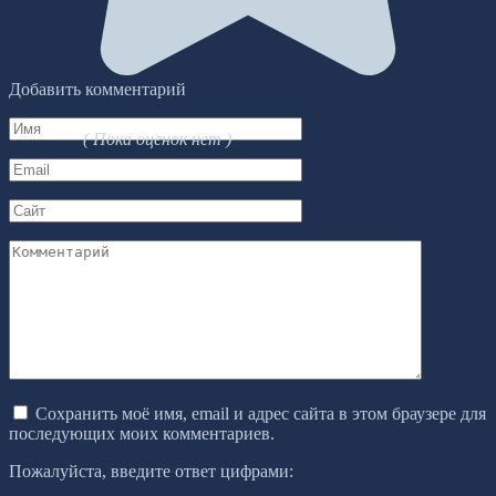
Добавить комментарий
Имя
( Пока оценок нет )
*
Email
*
Сайт
Комментарий
Сохранить моё имя, email и адрес сайта в этом браузере для
последующих моих комментариев.
Пожалуйста, введите ответ цифрами: