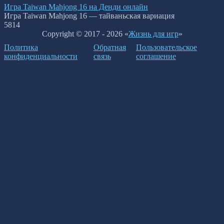
Игра Taiwan Mahjong 16 на Денди онлайн
Игра Taiwan Mahjong 16 — тайваньская вариация
5
814
Copyright © 2017 - 2026 «
Жизнь для игр
»
Политика
Обратная
Пользовательское
конфиденциальности
связь
соглашение