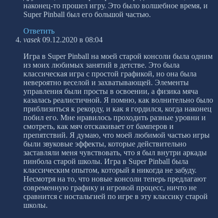
наконец-то прошел игру. Это было волшебное время, и
Super Pinball был его большой частью.
Ответить
vasek
09.12.2020 в 08:04
Игра в Super Pinball на моей старой консоли была одним
из моих любимых занятий в детстве. Это была
классическая игра с простой графикой, но она была
невероятно веселой и захватывающей. Элементы
управления были просты в освоении, а физика мяча
казалась реалистичной. Я помню, как волнительно было
приблизиться к рекорду, и как я гордился, когда наконец
побил его. Мне нравилось проходить разные уровни и
смотреть, как мяч отскакивает от бамперов и
препятствий. Я думаю, что моей любимой частью игры
были звуковые эффекты, которые действительно
заставляли меня чувствовать, что я был внутри аркады
пинбола старой школы. Игра в Super Pinball была
классическим опытом, который я никогда не забуду.
Несмотря на то, что новые консоли теперь предлагают
современную графику и игровой процесс, ничто не
сравнится с ностальгией по игре в эту классику старой
школы.