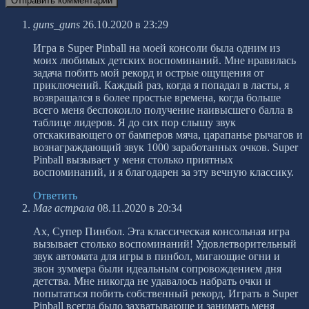
guns_guns
26.10.2020 в 23:29
Игра в Super Pinball на моей консоли была одним из
моих любимых детских воспоминаний. Мне нравилась
задача побить мой рекорд и острые ощущения от
приключений. Каждый раз, когда я попадал в ласты, я
возвращался в более простые времена, когда больше
всего меня беспокоило получение наивысшего балла в
таблице лидеров. Я до сих пор слышу звук
отскакивающего от бамперов мяча, царапанье рычагов и
вознаграждающий звук 1000 заработанных очков. Super
Pinball вызывает у меня столько приятных
воспоминаний, и я благодарен за эту вечную классику.
Ответить
Маг астрала
08.11.2020 в 20:34
Ах, Супер Пинбол. Эта классическая консольная игра
вызывает столько воспоминаний! Удовлетворительный
звук автомата для игры в пинбол, мигающие огни и
звон зуммера были идеальным сопровождением дня
детства. Мне никогда не удавалось набрать очки и
попытаться побить собственный рекорд. Играть в Super
Pinball всегда было захватывающе и занимать меня