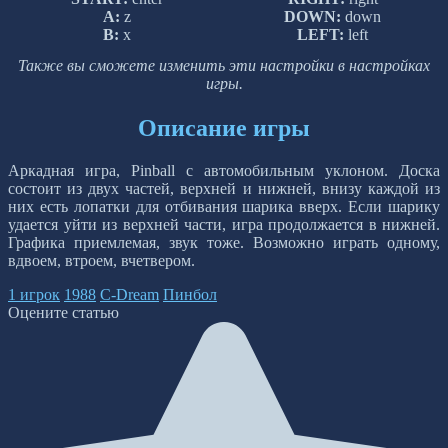
A:
z
DOWN:
down
B:
x
LEFT:
left
Также вы сможете изменить эти настройки в настройках
игры.
Описание игры
Аркадная игра, Pinball с автомобильным уклоном. Доска
состоит из двух частей, верхней и нижней, внизу каждой из
них есть лопатки для отбивания шарика вверх. Если шарику
удается уйти из верхней части, игра продолжается в нижней.
Графика приемлемая, звук тоже. Возможно играть одному,
вдвоем, втроем, вчетвером.
1 игрок
1988
C-Dream
Пинбол
Оцените статью