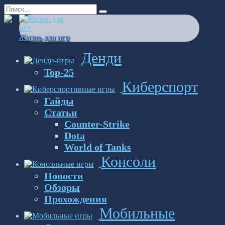
Перейти
Search
к
for:
содержанию
Жизнь для игр
Денди
Top-25
Киберспорт
Гайды
Статьи
Counter-Strike
Dota
World of Tanks
Консоли
Новости
Обзоры
Прохождения
Мобильные