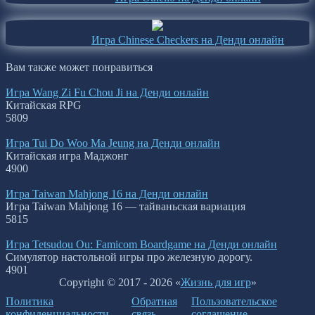
Игра Chinese Checkers на Денди онлайн
Вам также может понравиться
Игра Wang Zi Fu Chou Ji на Денди онлайн
Китайская RPG
5
809
Игра Tui Do Woo Ma Jeung на Денди онлайн
Китайская игра Маджонг
4
900
Игра Taiwan Mahjong 16 на Денди онлайн
Игра Taiwan Mahjong 16 — тайваньская вариация
5
815
Игра Tetsudou Ou: Famicom Boardgame на Денди онлайн
Симулятор настольной игры про железную дорогу.
4
901
Copyright © 2017 - 2026 «
Жизнь для игр
»
Политика
Обратная
Пользовательское
конфиденциальности
связь
соглашение