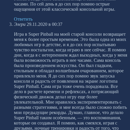
часами. По сей день я до сих пор помню острые
ощущения от этой классической консольной игры.
Ответить
Элери
29.11.2020 в 00:37
Игра в Super Pinball на моей старой консоли возвращает
меня к более простым временам. Это была одна из моих
любимых игр в детстве, и я до сих пор испытываю
чувство ностальгии, когда играю в нее сейчас. Я помню
дни, когда я с нетерпением ждал выходных, когда у меня
была возможность играть в нее часами. Сама консоль
была произведением искусства. Он был гладким,
стильным и обладал волшебным очарованием, которое
привлекло меня. Я до сих пор помню звук запуска
консоли и радость от появления на экране логотипа
Super Pinball. Сама игра тоже очень порадовала. Все
дело в расчете времени и рефлексах, а потрясающий
физический движок делал игру еще более
увлекательной. Мне нравилось экспериментировать с
разными стратегиями, и мне всегда было сложно побить
мои предыдущие рекорды. Думаю, главное, что делало
Super Pinball таким особенным, — это воспоминания,
которые он создавал. Я помню, как смеялся, играя с
друзьями, ночные тренировки и радость от того, что