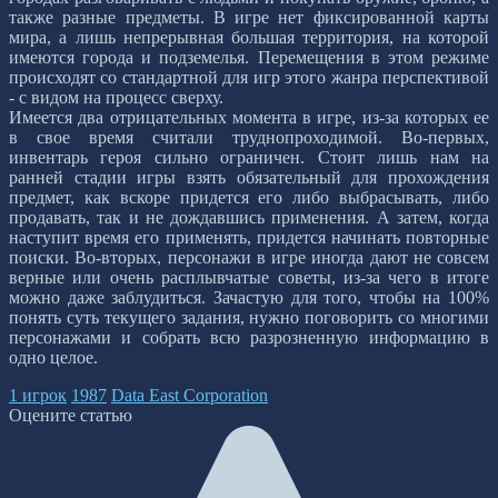
также разные предметы. В игре нет фиксированной карты
мира, а лишь непрерывная большая территория, на которой
имеются города и подземелья. Перемещения в этом режиме
происходят со стандартной для игр этого жанра перспективой
- с видом на процесс сверху.
Имеется два отрицательных момента в игре, из-за которых ее
в свое время считали труднопроходимой. Во-первых,
инвентарь героя сильно ограничен. Стоит лишь нам на
ранней стадии игры взять обязательный для прохождения
предмет, как вскоре придется его либо выбрасывать, либо
продавать, так и не дождавшись применения. А затем, когда
наступит время его применять, придется начинать повторные
поиски. Во-вторых, персонажи в игре иногда дают не совсем
верные или очень расплывчатые советы, из-за чего в итоге
можно даже заблудиться. Зачастую для того, чтобы на 100%
понять суть текущего задания, нужно поговорить со многими
персонажами и собрать всю разрозненную информацию в
одно целое.
1 игрок
1987
Data East Corporation
Оцените статью