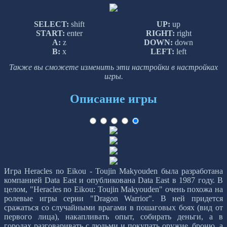
SELECT:
shift
UP:
up
START:
enter
RIGHT:
right
A:
z
DOWN:
down
B:
x
LEFT:
left
Также вы сможете изменить эти настройки в настройках
игры.
Описание игры
Игра Heracles no Eikou - Toujin Makyouden была разработана
компанией Data East и опубликована Data East в 1987 году. В
целом, "Heracles no Eikou: Toujin Makyouden" очень похожа на
ролевые игры серии "Dragon Warrior". В ней придется
сражаться со случайными врагами в пошаговых боях (вид от
первого лица), накапливать опыт, собирать деньги, а в
городах разговаривать с людьми и покупать оружие, броню, а