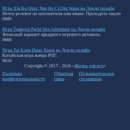
Игра Xia Ke Qing: Jing He Ci Qin Wang на Денди онлайн
Нечто ролевое на непонятном нам языке. Проходить такую
0
689
Игра Toukyou Pachi Slot Adventure на Денди онлайн
Японский вариант аркадного игрового автомата.
0
660
Игра Tai Kong Huan Xiang на Денди онлайн
Китайская игра жанра РПГ.
0
616
Copyright © 2017 - 2026 «
Жизнь для игр
»
Политика
Обратная
Пользовательское
конфиденциальности
связь
соглашение