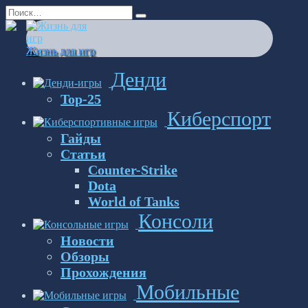
Перейти
Search
к
for:
содержанию
Жизнь для игр
Денди
Top-25
Киберспорт
Гайды
Статьи
Counter-Strike
Dota
World of Tanks
Консоли
Новости
Обзоры
Прохождения
Мобильные