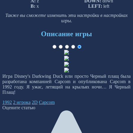
A:
z
DOWN:
down
B:
x
LEFT:
left
Также вы сможете изменить эти настройки в настройках
игры.
Описание игры
Игра Disney's Darkwing Duck или просто Черный плащ была
разработана компанией Capcom и опубликована Capcom в
1992 году. Я ужас, летящий на крыльях ночи… Я Черный
Плащ!
1992
2 игрока
2D
Capcom
Оцените статью