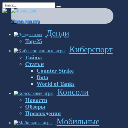
Перейти
Search
к
for:
содержанию
Жизнь для игр
Денди
Top-25
Киберспорт
Гайды
Статьи
Counter-Strike
Dota
World of Tanks
Консоли
Новости
Обзоры
Прохождения
Мобильные