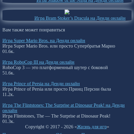
Игра Shadow of the Ninja на Денди онлайн
Игра Bram Stoker’s Dracula на Денди онлайн
Вам также может понравиться
Игра Super Mario Bros. на Денди онлайн
Игра Super Mario Bros. или просто Супербратья Марио
0
1.6к.
Игра RoboCop III на Денди онлайн
RoboCop 3 — это платформенный шутер с боковой
5
1.6к.
Игра Prince of Persia на Денди онлайн
Игра Prince of Persia или просто Принц Персии была
1
1.2к.
Игра The Flintstones: The Surprise at Dinosaur Peak! на Денди
онлайн
Игра Flintstones, The — The Surprise at Dinosaur Peak!
0
1.3к.
Copyright © 2017 - 2026 «
Жизнь для игр
»