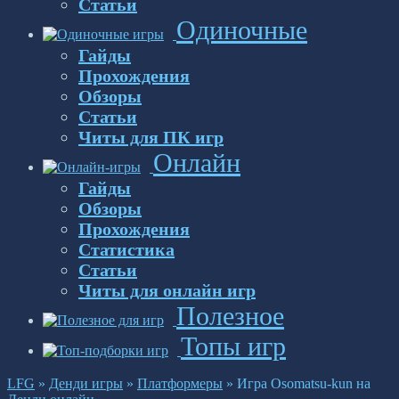
Статьи
Одиночные
Гайды
Прохождения
Обзоры
Статьи
Читы для ПК игр
Онлайн
Гайды
Обзоры
Прохождения
Статистика
Статьи
Читы для онлайн игр
Полезное
Топы игр
LFG
»
Денди игры
»
Платформеры
»
Игра Osomatsu-kun на