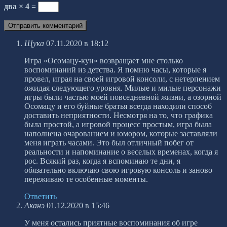
два × 4 =
Щука
07.11.2020 в 18:12
Игра «Осомацу-кун» возвращает мне столько
воспоминаний из детства. Я помню часы, которые я
провел, играя на своей игровой консоли, с нетерпением
ожидая следующего уровня. Милые и милые персонажи
игры были частью моей повседневной жизни, а озорной
Осомацу и его буйные братья всегда находили способ
доставить неприятности. Несмотря на то, что графика
была простой, а игровой процесс простым, игра была
наполнена очарованием и юмором, которые заставляли
меня играть часами. Это был отличный побег от
реальности и напоминание о веселых временах, когда я
рос. Всякий раз, когда я вспоминаю те дни, я
обязательно включаю свою игровую консоль и заново
переживаю те особенные моменты.
Ответить
Аканэ
01.12.2020 в 15:46
У меня остались приятные воспоминания об игре