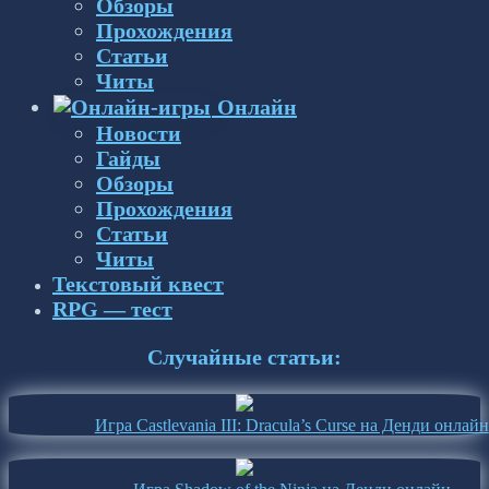
Обзоры
Прохождения
Статьи
Читы
Онлайн
Новости
Гайды
Обзоры
Прохождения
Статьи
Читы
Текстовый квест
RPG — тест
Случайные статьи:
Игра Castlevania III: Dracula’s Curse на Денди онлайн