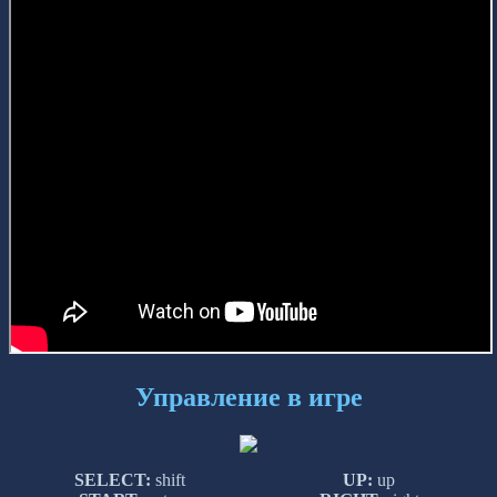
Управление в игре
SELECT:
shift
UP:
up