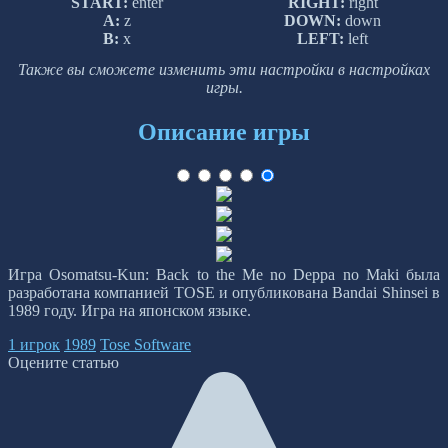
START:
enter
RIGHT:
right
A:
z
DOWN:
down
B:
x
LEFT:
left
Также вы сможете изменить эти настройки в настройках
игры.
Описание игры
Игра Osomatsu-Kun: Back to the Me no Deppa no Maki была
разработана компанией TOSE и опубликована Bandai Shinsei в
1989 году. Игра на японском языке.
1 игрок
1989
Tose Software
Оцените статью