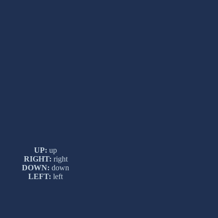
UP:
up
RIGHT:
right
DOWN:
down
LEFT:
left