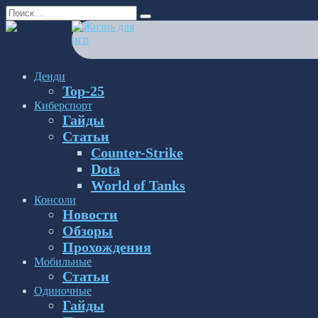
Перейти
Search
к
for:
содержанию
Денди
Top-25
Киберспорт
Гайды
Статьи
Counter-Strike
Dota
World of Tanks
Консоли
Новости
Обзоры
Прохождения
Мобильные
Статьи
Одиночные
Гайды