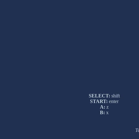
SELECT:
shift
START:
enter
A:
z
B:
x
Т