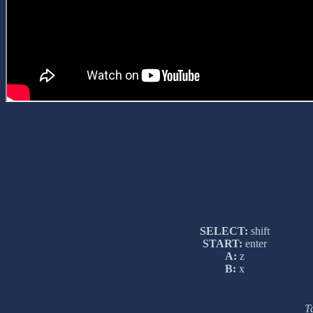
SELECT:
shift
START:
enter
A:
z
B:
x
Т