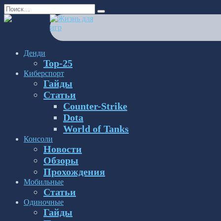
Перейти
Search
к
for:
содержанию
Денди
Top-25
Киберспорт
Гайды
Статьи
Counter-Strike
Dota
World of Tanks
Консоли
Новости
Обзоры
Прохождения
Мобильные
Статьи
Одиночные
Гайды