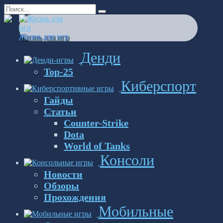
Перейти
Search
к
for:
содержанию
Жизнь для игр
Денди
Top-25
Киберспорт
Гайды
Статьи
Counter-Strike
Dota
World of Tanks
Консоли
Новости
Обзоры
Прохождения
Мобильные