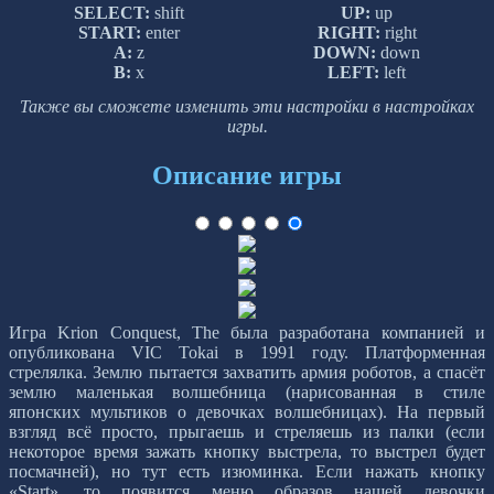
SELECT:
shift
UP:
up
START:
enter
RIGHT:
right
A:
z
DOWN:
down
B:
x
LEFT:
left
Также вы сможете изменить эти настройки в настройках
игры.
Описание игры
Игра Krion Conquest, The была разработана компанией и
опубликована VIC Tokai в 1991 году. Платформенная
стрелялка. Землю пытается захватить армия роботов, а спасёт
землю маленькая волшебница (нарисованная в стиле
японских мультиков о девочках волшебницах). На первый
взгляд всё просто, прыгаешь и стреляешь из палки (если
некоторое время зажать кнопку выстрела, то выстрел будет
посмачней), но тут есть изюминка. Если нажать кнопку
«Start», то появится меню образов нашей девочки