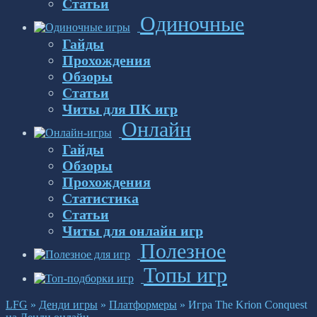
Статьи
Одиночные
Гайды
Прохождения
Обзоры
Статьи
Читы для ПК игр
Онлайн
Гайды
Обзоры
Прохождения
Статистика
Статьи
Читы для онлайн игр
Полезное
Топы игр
LFG
»
Денди игры
»
Платформеры
»
Игра The Krion Conquest