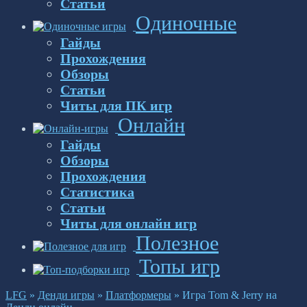
Статьи
Одиночные
Гайды
Прохождения
Обзоры
Статьи
Читы для ПК игр
Онлайн
Гайды
Обзоры
Прохождения
Статистика
Статьи
Читы для онлайн игр
Полезное
Топы игр
LFG
»
Денди игры
»
Платформеры
»
Игра Tom & Jerry на