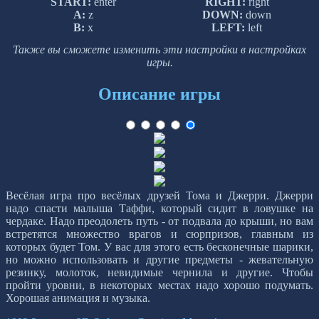
START:
enter
RIGHT:
right
A:
z
DOWN:
down
B:
x
LEFT:
left
Также вы сможете изменить эти настройки в настройках
игры.
Описание игры
Весёлая игра про весёлых друзей Тома и Джерри. Джерри
надо спасти малыша Таффи, который сидит в ловушке на
чердаке. Надо преодолеть путь - от подвала до крыши, но вам
встретятся множество врагов и сюрпризов, главным из
которых будет Том. У вас для этого есть бесконечные шарики,
но можно использовать и другие предметы - жевательную
резинку, молоток, невидимые чернила и другие. Чтобы
пройти уровни, в некоторых местах надо хорошо подумать.
Хорошая анимация и музыка.