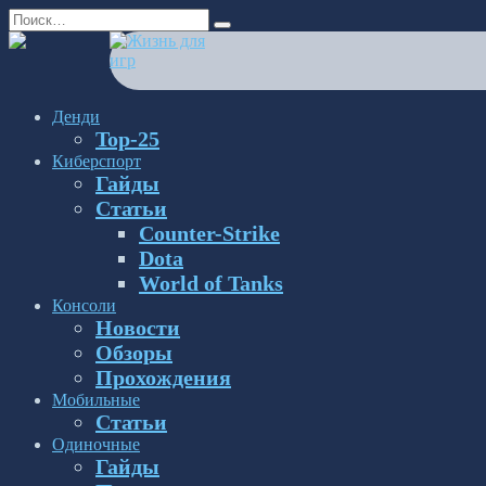
Перейти
Search
к
for:
содержанию
Денди
Top-25
Киберспорт
Гайды
Статьи
Counter-Strike
Dota
World of Tanks
Консоли
Новости
Обзоры
Прохождения
Мобильные
Статьи
Одиночные
Гайды