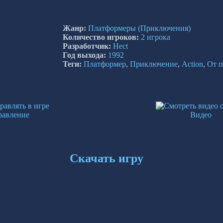
Жанр:
Платформеры
(Приключения)
Количество игроков:
2 игрока
Разработчик:
Hect
Год выхода:
1992
Теги:
Платформер
,
Приключение
,
Action
,
От п
равление
Видео
Скачать игру