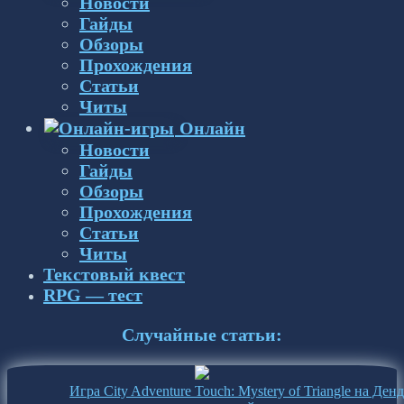
Новости
Гайды
Обзоры
Прохождения
Статьи
Читы
Онлайн
Новости
Гайды
Обзоры
Прохождения
Статьи
Читы
Текстовый квест
RPG — тест
Случайные статьи:
Игра City Adventure Touch: Mystery of Triangle на Ден