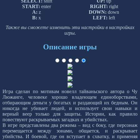
SELECT:
shift
UP:
up
START:
enter
RIGHT:
right
A:
z
DOWN:
down
B:
x
LEFT:
left
Также вы сможете изменить эти настройки в настройках
игры.
Описание игры
Игра сделан по мотивам новелл тайваньского автора о Чу
Люжанге, человеке хорошо владеющем единоборствами,
отбирающим деньги у богатых и раздающий их бедным. Он
никогда не убивает людей, и использует свои навыки и
верный веер только для защиты. Истории, как правило
повествуют раскрываемых загадках и убийствах.
В игре представлены два режима – вид с боку, где персонаж
перемещается между зонами, общается, и раскрывает
убийства. И боевой, где он вступает в схватку, и применяя