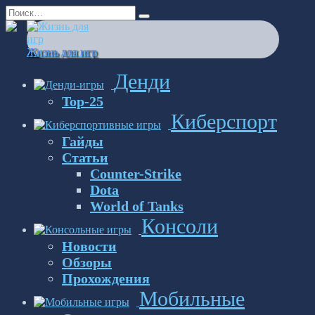
Перейти
Search
к
for:
содержанию
Жизнь для игр
Денди
Top-25
Киберспорт
Гайды
Статьи
Counter-Strike
Dota
World of Tanks
Консоли
Новости
Обзоры
Прохождения
Мобильные