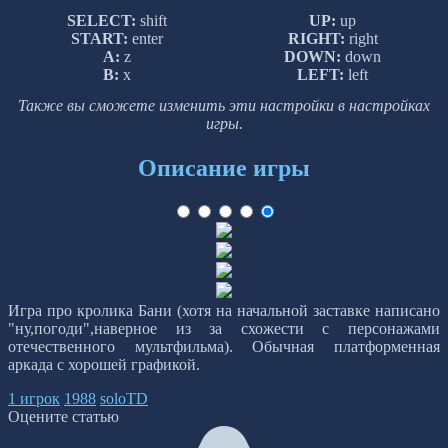
SELECT:
shift
UP:
up
START:
enter
RIGHT:
right
A:
z
DOWN:
down
B:
x
LEFT:
left
Также вы сможете изменить эти настройки в настройках
игры.
Описание игры
Игра про кролика Бани (хотя на начальной заставке написано
"ну,погоди",наверное из за схожести с персонажами
отечественного мультфильма). Обычная платформенная
аркада с хорошей графикой.
1 игрок
1988
soloTD
Оцените статью