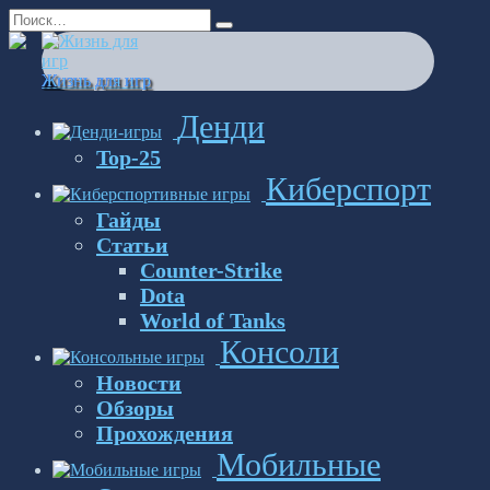
Перейти
Search
к
for:
содержанию
Жизнь для игр
Денди
Top-25
Киберспорт
Гайды
Статьи
Counter-Strike
Dota
World of Tanks
Консоли
Новости
Обзоры
Прохождения
Мобильные