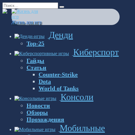
Перейти
Search
к
for:
содержанию
Жизнь для игр
Денди
Top-25
Киберспорт
Гайды
Статьи
Counter-Strike
Dota
World of Tanks
Консоли
Новости
Обзоры
Прохождения
Мобильные