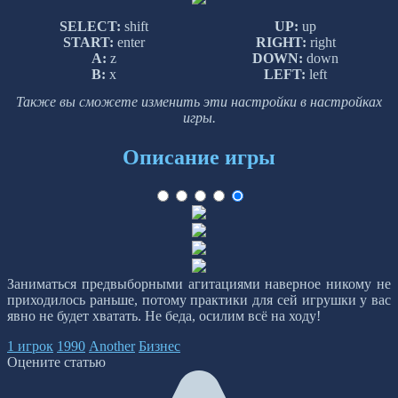
SELECT:
shift
UP:
up
START:
enter
RIGHT:
right
A:
z
DOWN:
down
B:
x
LEFT:
left
Также вы сможете изменить эти настройки в настройках
игры.
Описание игры
Заниматься предвыборными агитациями наверное никому не
приходилось раньше, потому практики для сей игрушки у вас
явно не будет хватать. Не беда, осилим всё на ходу!
1 игрок
1990
Another
Бизнес
Оцените статью