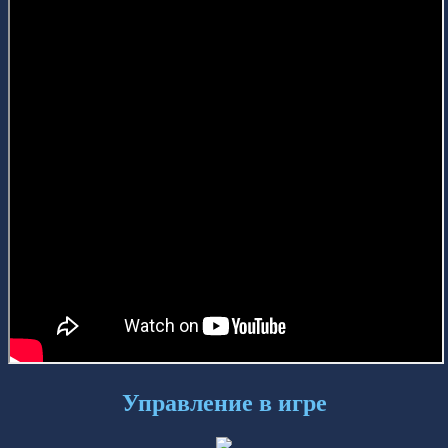
Управление в игре