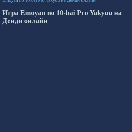
Emoyan no 10-bai Pro Yakyuu на Денди онлайн
Игра Emoyan no 10-bai Pro Yakyuu на
Денди онлайн