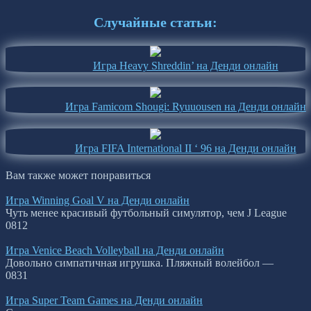
Случайные статьи:
Игра Heavy Shreddin’ на Денди онлайн
Игра Famicom Shougi: Ryuuousen на Денди онлайн
Игра FIFA International II ‘ 96 на Денди онлайн
Вам также может понравиться
Игра Winning Goal V на Денди онлайн
Чуть менее красивый футбольный симулятор, чем J League
0
812
Игра Venice Beach Volleyball на Денди онлайн
Довольно симпатичная игрушка. Пляжный волейбол —
0
831
Игра Super Team Games на Денди онлайн