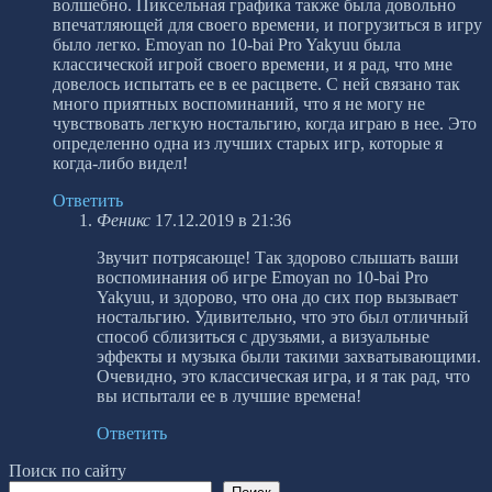
волшебно. Пиксельная графика также была довольно
впечатляющей для своего времени, и погрузиться в игру
было легко. Emoyan no 10-bai Pro Yakyuu была
классической игрой своего времени, и я рад, что мне
довелось испытать ее в ее расцвете. С ней связано так
много приятных воспоминаний, что я не могу не
чувствовать легкую ностальгию, когда играю в нее. Это
определенно одна из лучших старых игр, которые я
когда-либо видел!
Ответить
Феникс
17.12.2019 в 21:36
Звучит потрясающе! Так здорово слышать ваши
воспоминания об игре Emoyan no 10-bai Pro
Yakyuu, и здорово, что она до сих пор вызывает
ностальгию. Удивительно, что это был отличный
способ сблизиться с друзьями, а визуальные
эффекты и музыка были такими захватывающими.
Очевидно, это классическая игра, и я так рад, что
вы испытали ее в лучшие времена!
Ответить
Поиск по сайту