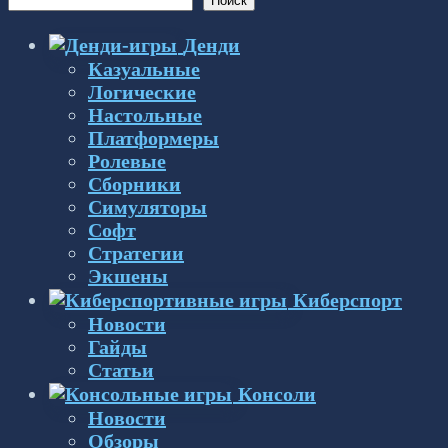
Поиск
Денди
Казуальные
Логические
Настольные
Платформеры
Ролевые
Сборники
Симуляторы
Софт
Стратегии
Экшены
Киберспорт
Новости
Гайды
Статьи
Консоли
Новости
Обзоры