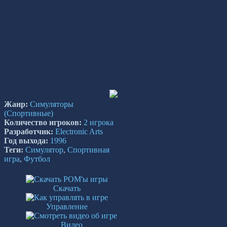
Жанр:
Симуляторы
(Спортивные)
Количество игроков:
2 игрока
Разработчик:
Electronic Arts
Год выхода:
1996
Теги:
Симулятор
,
Спортивная
игра
,
Футбол
Скачать
Управление
Видео