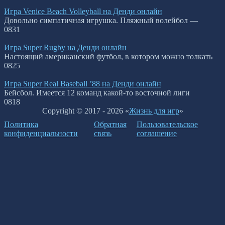
Игра Venice Beach Volleyball на Денди онлайн
Довольно симпатичная игрушка. Пляжный волейбол —
0
831
Игра Super Rugby на Денди онлайн
Настоящий американский футбол, в котором можно толкать
0
825
Игра Super Real Baseball ’88 на Денди онлайн
Бейсбол. Имеется 12 команд какой-то восточной лиги
0
818
Copyright © 2017 - 2026 «
Жизнь для игр
»
Политика
Обратная
Пользовательское
конфиденциальности
связь
соглашение