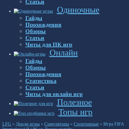
Статьи
Одиночные
Гайды
Прохождения
Обзоры
Статьи
Читы для ПК игр
Онлайн
Гайды
Обзоры
Прохождения
Статистика
Статьи
Читы для онлайн игр
Полезное
Топы игр
LFG
»
Денди игры
»
Симуляторы
»
Спортивные
»
Игра FIFA