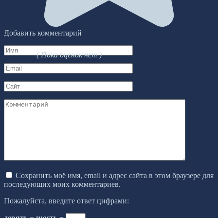
Добавить комментарий
Имя
( Пока оценок нет )
*
Email
*
Сайт
Комментарий
Сохранить моё имя, email и адрес сайта в этом браузере для
последующих моих комментариев.
Пожалуйста, введите ответ цифрами:
девять − шесть =