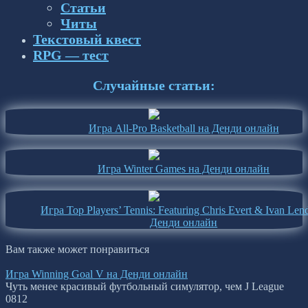
Статьи
Читы
Текстовый квест
RPG — тест
Случайные статьи:
Игра All-Pro Basketball на Денди онлайн
Игра Winter Games на Денди онлайн
Игра Top Players’ Tennis: Featuring Chris Evert & Ivan Len
Денди онлайн
Вам также может понравиться
Игра Winning Goal V на Денди онлайн
Чуть менее красивый футбольный симулятор, чем J League
0
812