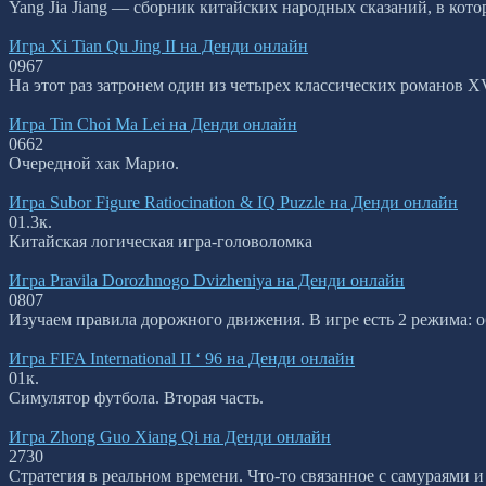
Yang Jia Jiang — сборник китайских народных сказаний, в кот
Игра Xi Tian Qu Jing II на Денди онлайн
0
967
На этот раз затронем один из четырех классических романов 
Игра Tin Choi Ma Lei на Денди онлайн
0
662
Очередной хак Марио.
Игра Subor Figure Ratiocination & IQ Puzzle на Денди онлайн
0
1.3к.
Китайская логическая игра-головоломка
Игра Pravila Dorozhnogo Dvizheniya на Денди онлайн
0
807
Изучаем правила дорожного движения. В игре есть 2 режима: 
Игра FIFA International II ‘ 96 на Денди онлайн
0
1к.
Симулятор футбола. Вторая часть.
Игра Zhong Guo Xiang Qi на Денди онлайн
2
730
Стратегия в реальном времени. Что-то связанное с самураями 