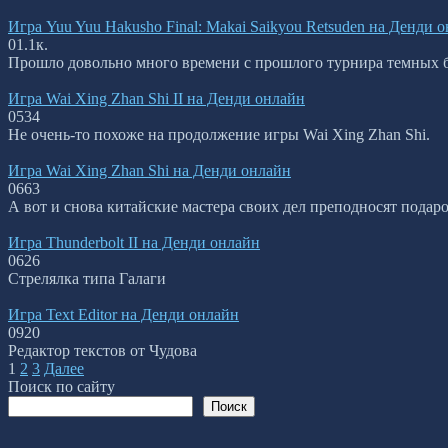
Игра Yuu Yuu Hakusho Final: Makai Saikyou Retsuden на Денди 
0
1.1к.
Прошло довольно много времени с прошлого турнира темных бое
Игра Wai Xing Zhan Shi II на Денди онлайн
0
534
Не очень-то похоже на продолжение игры Wai Xing Zhan Shi.
Игра Wai Xing Zhan Shi на Денди онлайн
0
663
А вот и снова китайские мастера своих дел преподносят подаро
Игра Thunderbolt II на Денди онлайн
0
626
Стрелялка типа Галаги
Игра Text Editor на Денди онлайн
0
920
Редактор текстов от Чудова
Пагинация
1
2
3
Далее
записей
Поиск по сайту
Поиск