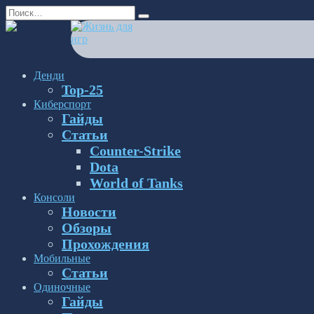
Перейти
Search
к
for:
содержанию
Денди
Top-25
Киберспорт
Гайды
Статьи
Counter-Strike
Dota
World of Tanks
Консоли
Новости
Обзоры
Прохождения
Мобильные
Статьи
Одиночные
Гайды