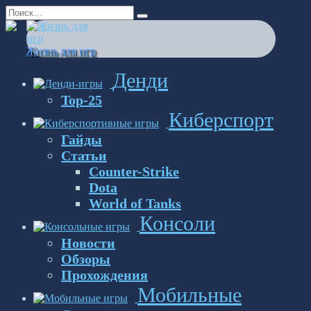
Перейти
Search
к
for:
содержанию
Жизнь для игр
Денди
Top-25
Киберспорт
Гайды
Статьи
Counter-Strike
Dota
World of Tanks
Консоли
Новости
Обзоры
Прохождения
Мобильные