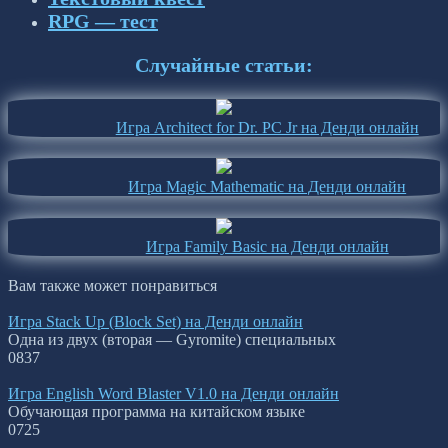
RPG — тест
Случайные статьи:
Игра Architect for Dr. PC Jr на Денди онлайн
Игра Magic Mathematic на Денди онлайн
Игра Family Basic на Денди онлайн
Вам также может понравиться
Игра Stack Up (Block Set) на Денди онлайн
Одна из двух (вторая — Gyromite) специальных
0
837
Игра English Word Blaster V1.0 на Денди онлайн
Обучающая программа на китайском языке
0
725