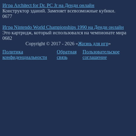
Игра Architect for Dr. PC Jr на Денди онлайн
Конструктор зданий. Заменяет всевозможные кубики.
0
677
Игра Nintendo World Championships 1990 на Денди онлайн
Это картридж, который использовался на чемпионате мира
0
682
Copyright © 2017 - 2026 «
Жизнь для игр
»
Политика
Обратная
Пользовательское
конфиденциальности
связь
соглашение