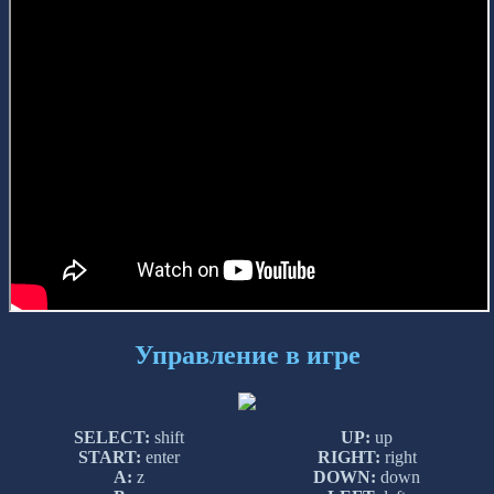
Управление в игре
SELECT:
shift
UP:
up
START:
enter
RIGHT:
right
A:
z
DOWN:
down