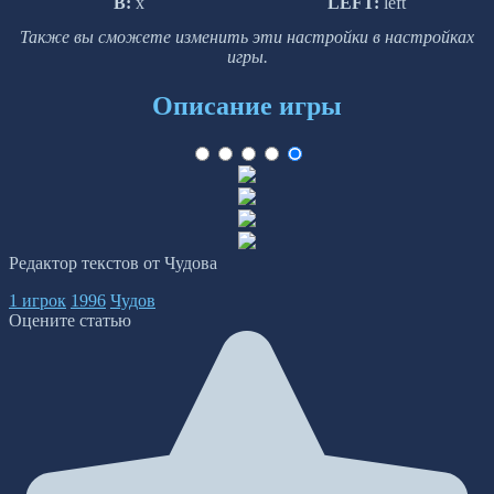
B:
x
LEFT:
left
Также вы сможете изменить эти настройки в настройках
игры.
Описание игры
Редактор текстов от Чудова
1 игрок
1996
Чудов
Оцените статью