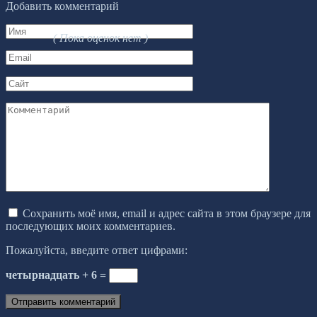
Добавить комментарий
Имя
( Пока оценок нет )
*
Email
*
Сайт
Комментарий
Сохранить моё имя, email и адрес сайта в этом браузере для
последующих моих комментариев.
Пожалуйста, введите ответ цифрами:
четырнадцать + 6 =