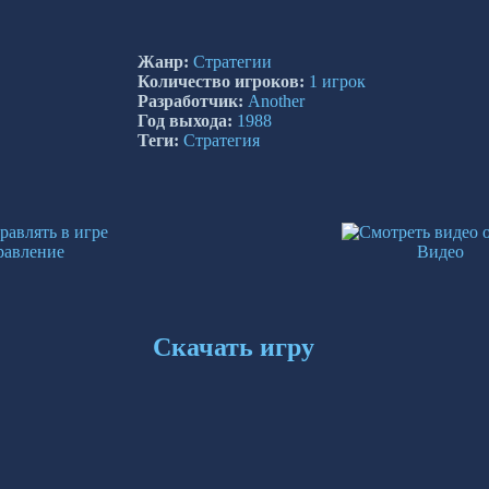
Жанр:
Стратегии
Количество игроков:
1 игрок
Разработчик:
Another
Год выхода:
1988
Теги:
Стратегия
равление
Видео
Скачать игру