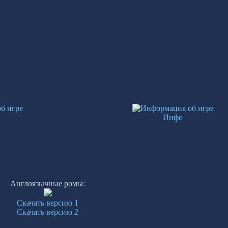
Инфо
Англоязычные ромы:
Скачать версию 1
Скачать версию 2