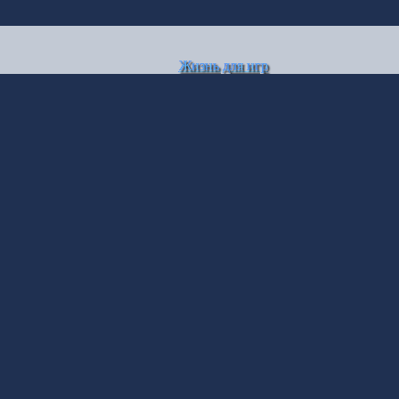
Жизнь для игр