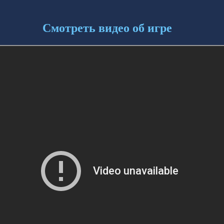
Смотреть видео об игре