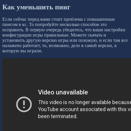
Как уменьшить пинг
Если сейчас перед вами стоит проблема с повышенным
пингом в кс. То попробуйте несколько способов это
исправить. В первую очередь убедитесь, что ваши настройки
конфигурации игры правильные. Можете скачать и
установить другую версию игры или похожую, и если там все
налажено работает, то, возможно, дело в самой версии, в
которую вы играли.