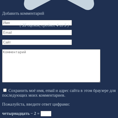
Добавить комментарий
Имя
(
35
оценок, среднее
4
из
5
)
*
Email
*
Сайт
Комментарий
Сохранить моё имя, email и адрес сайта в этом браузере для
последующих моих комментариев.
Пожалуйста, введите ответ цифрами:
четырнадцать − 2 =