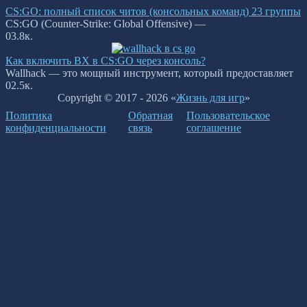
CS:GO: полный список читов (консольных команд) 23 группы
CS:GO (Counter-Strike: Global Offensive) —
0
3.8к.
Как включить ВХ в CS:GO через консоль?
Wallhack — это мощный инструмент, который предоставляет
0
2.5к.
Copyright © 2017 - 2026 «
Жизнь для игр
»
Политика
Обратная
Пользовательское
конфиденциальности
связь
соглашение