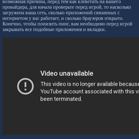
возможная причина, перед тем как клеветать на вашего
провайдера, для начала проверьте перед игрой, то насколько
загружена ваша сеть, сколько приложений связанных с
интернетом у вас работает, и сколько браузеров открыто.
Конечно, чтобы понизить пинг, вам необходимо перед игрой
закрывать все подобные приложения и вкладки.