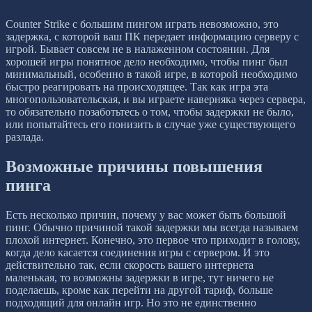
Counter Strike с большим пингом играть невозможно, это
задержка, с которой ваш ПК передает информацию серверу с
игрой. Бывает совсем не в налаженном состоянии. Для
хорошей игры понятное дело необходимо, чтобы пинг был
минимальный, особенно в такой игре, в которой необходимо
быстро реагировать на происходящее. Так как игра эта
многопользовательская, и вы играете наверняка через сервера,
то обязательно позаботьтесь о том, чтобы задержки не было,
или попытайтесь его понизить в случае уже существующего
разлада.
Возможные причины повышения
пинга
Есть несколько причин, почему у вас может быть большой
пинг. Обычно причиной такой задержки мы всегда называем
плохой интернет. Конечно, это первое что приходит в голову,
когда дело касается соединения игры с сервером. И это
действительно так, если скорость вашего интернета
маленькая, то возможны задержки в игре, тут ничего не
поделаешь, кроме как перейти на другой тариф, больше
подходящий для онлайн игр. Но это не единственно