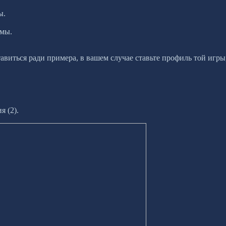
ы.
ммы.
ся ради примера, в вашем случае ставьте профиль той игры,
я (2).