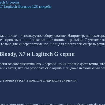
ech G серии
7 Logitech Логитеч 128 тикрейт
ока, а также – используемое оборудование. Например, на некото
еагировать на приближение противника стрельбой. С учетом тог
лько для киберспортсменов, но и для любителей сыграть раунд
oody, X7 и Logitech G серии
еки от совершенства Pro – версий, но их вполне достаточно, чт
и хватит, что бы разобраться с одним или даже несколькими соп
статочно ввести в консоле следующие значения:
строек, они представлены полными версиями и абсолютно беспла