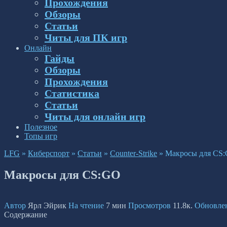
Прохождения
Обзоры
Статьи
Читы для ПК игр
Онлайн
Гайды
Обзоры
Прохождения
Статистика
Статьи
Читы для онлайн игр
Полезное
Топы игр
LFG
»
Киберспорт
»
Статьи
»
Counter-Strike
»
Макросы для CS
Макросы для CS:GO
Автор
Ярл Эйрик
На чтение
7 мин
Просмотров
11.8к.
Обновле
Содержание