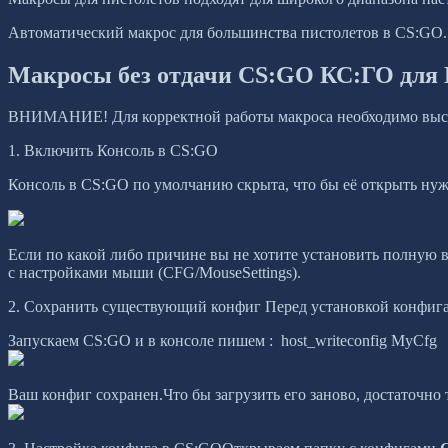
Автоматический макрос для большинства пистолетов в CS:GO. Макр
Макросы без отдачи CS:GO КС:ГО для B
ВНИМАНИЕ! Для корректной работы макроса необходимо выстав
1. Включить Консоль в CS:GO
Консоль в CS:GO по умолчанию скрыта, что бы её открыть нуж
Если по какой либо причине вы не хотите установить полную ве
с настройками мыши (CFG/MouseSettings).
2. Сохранить существующий конфиг Перед установкой конфига
Запускаем CS:GO и в консоле пишем : host_writeconfig MyCfg
Ваш конфиг сохранен.Что бы загрузить его заново, достаточно 