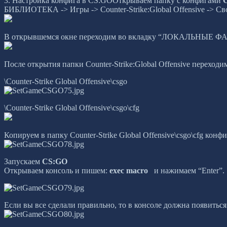
3. Настройка конфига в CS:GOОткрываем папку с конфигами
БИБЛИОТЕКА -> Игры -> Counter-Strike:Global Offensive -> Св
В открывшемся окне переходим во вкладку “ЛОКАЛЬНЫ
После открытия папки Counter-Strike:Global Offensive переходи
\Counter-Strike Global Offensive\csgo
\Counter-Strike Global Offensive\csgo\cfg
Копируем в папку Counter-Strike Global Offensive\csgo\cfg конф
Запускаем
CS:GO
Открываем консоль и пишем:
exec macro
и нажимаем “Enter”.
Если вы все сделали правильно, то в консоле должна появитьс