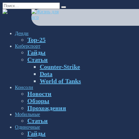
Перейти
Search
к
for:
содержанию
Денди
Top-25
Киберспорт
Гайды
Статьи
Counter-Strike
Dota
World of Tanks
Консоли
Новости
Обзоры
Прохождения
Мобильные
Статьи
Одиночные
Гайды