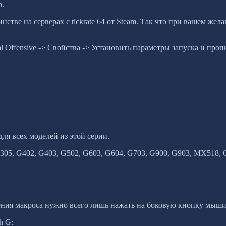
р.
инстве на серверах с tickrate 64 от Steam. Так что при вашем ж
l Offensive -> Свойства -> Установить параметры запуска и пр
ля всех моделей из этой серии.
305, G402, G403, G502, G603, G604, G703, G900, G903, MX518, 
ения макроса нужно всего лишь нажать на боковую кнопку мыши
h G: