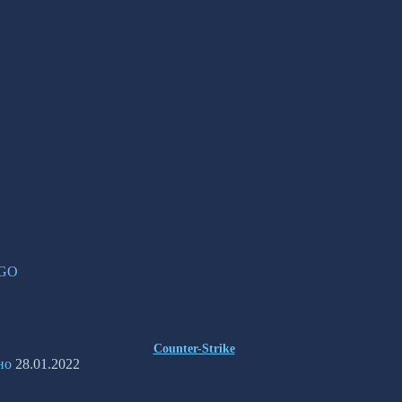
:GO
Counter-Strike
но
28.01.2022