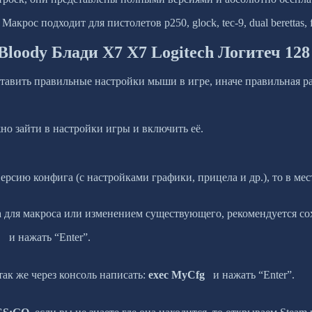
ос подходит для пистолетов p250, glock, tec-9, dual berettas​, 
loody Блади X7 Х7 Logitech Логитеч 128
ить правильные настройки мыши в игре, иначе правильная раб
но зайти в настройки игры и включить её.
рсию конфига (с настройками графики, прицела и др.), то в мест
 для макроса или изменением существующего, рекомендуется со
 и нажать “Enter”.
так же через консоль написать:
exec MyCfg
и нажать “Enter”.