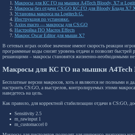
Макросы для КС ГО на мышки A4Tech Bloody, X7 и Logit
Макросы без отдачи CS:GO КС:ГО для Bloody Блади X7 Х
Установка макроса на Logitech G.
Инструкция по установке.
Axios macro — макросы для CS:GO
Настройка ПО Macros Effects
Макрос Oscar Editor для мыши X7
В сетевых играх особое значение имеют скорость реакции игр
программные коды снизят уровень отдачи и позволят быстрей р
решающими – макросы становятся жизненно-необходимыми не то
Макросы для КС ГО на мышки A4Tech Bl
Бесплатные версии макросов, хоть и являются не полными и дал
настроить CS:GO, а выстрелов, контролируемых этими макросам
наведетесь на цель.
Как правило, для корректной стабилизации отдачи в CS:GO, до
Sensitivity 2.5
m_rawinput 1
m_customaccel 0
Макросы для пистолетов подходят для широкого диапазона на