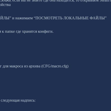
CS:GO
, если вы не знаете где она находится, то открываем Steam
ойства
Е ФАЙЛЫ” и нажимаем “ПОСМОТРЕТЬ ЛОКАЛЬНЫЕ ФАЙЛЫ”
м к папке где хранятся конфиги.
иг для макроса из архива (CFG/macro.cfg)
я следующая надпись: