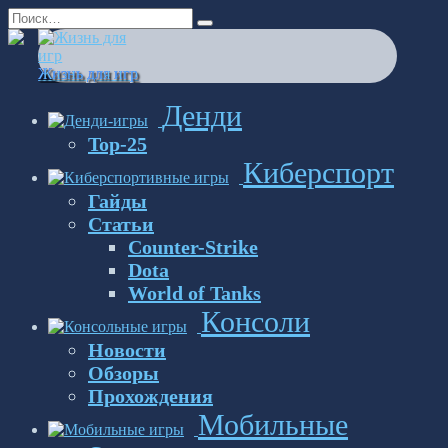
Перейти
Search
к
for:
содержанию
Жизнь для игр
Денди
Top-25
Киберспорт
Гайды
Статьи
Counter-Strike
Dota
World of Tanks
Консоли
Новости
Обзоры
Прохождения
Мобильные