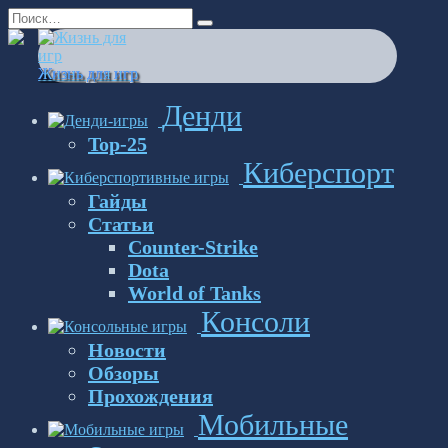
Перейти
Search
к
for:
содержанию
Жизнь для игр
Денди
Top-25
Киберспорт
Гайды
Статьи
Counter-Strike
Dota
World of Tanks
Консоли
Новости
Обзоры
Прохождения
Мобильные