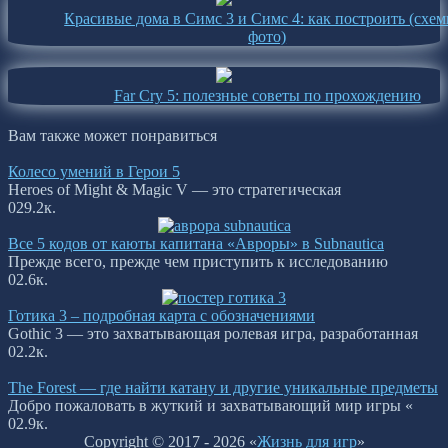
Красивые дома в Симс 3 и Симс 4: как построить (схе
фото)
Far Cry 5: полезные советы по прохождению
Вам также может понравиться
Колесо умений в Герои 5
Heroes of Might & Magic V — это стратегическая
0
29.2к.
Все 5 кодов от каюты капитана «Авроры» в Subnautica
Прежде всего, прежде чем приступить к исследованию
0
2.6к.
Готика 3 – подробная карта с обозначениями
Gothic 3 — это захватывающая ролевая игра, разработанная
0
2.2к.
The Forest — где найти катану и другие уникальные предметы
Добро пожаловать в жуткий и захватывающий мир игры «
0
2.9к.
Copyright © 2017 - 2026 «
Жизнь для игр
»