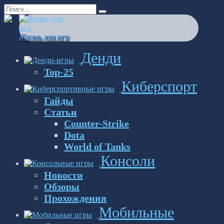
Перейти
Search
к
for:
содержанию
Жизнь для игр
Денди
Top-25
Киберспорт
Гайды
Статьи
Counter-Strike
Dota
World of Tanks
Консоли
Новости
Обзоры
Прохождения
Мобильные