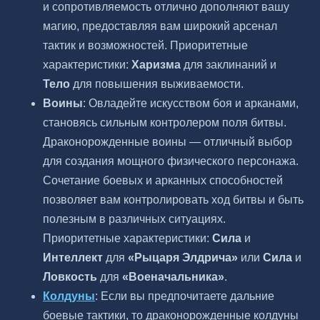
и сопротивляемость отлично дополняют вашу
магию, предоставляя вам широкий арсенал
тактик и возможностей. Приоритетные
характеристики:
Харизма
для заклинаний и
Тело
для повышения выживаемости.
Воины
: Овладейте искусством боя и арканами,
становясь сильным контролером поля битвы.
Драконорожденные воины — отличный выбор
для создания мощного физического персонажа.
Сочетание боевых и арканных способностей
позволяет вам контролировать ход битвы и быть
полезным в различных ситуациях.
Приоритетные характеристики:
Сила
и
Интеллект
для
«Рыцаря Элдрича»
или
Сила
и
Ловкость
для
«Военачальника»
.
Колдуны
: Если вы предпочитаете дальние
боевые тактики, то драконорожденные колдуны