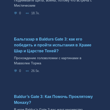
Поднимайте щиты, воины, потому что встреча с
Мистическим
0
18.7к.
Бальтазар в Baldurs Gate 3: как его
победить и пройти испытания в Храме
Шар и Царстве Теней?
Прохождение головоломки с картинами в
Мавзолее Торма
0
26.5к.
Baldur’s Gate 3: Как Помочь Проклятому
Монаху?
В игре Baldur’s Gate 3 вас ждут множество