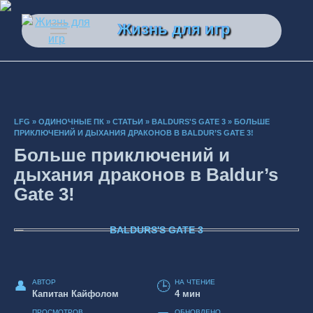
Перейти
к
Жизнь для игр
содержанию
LFG
»
ОДИНОЧНЫЕ ПК
»
СТАТЬИ
»
BALDURS'S GATE 3
»
БОЛЬШЕ
ПРИКЛЮЧЕНИЙ И ДЫХАНИЯ ДРАКОНОВ В BALDUR’S GATE 3!
Больше приключений и
дыхания драконов в Baldur’s
Gate 3!
BALDURS'S GATE 3
АВТОР
НА ЧТЕНИЕ
Капитан Кайфолом
4 мин
ПРОСМОТРОВ
ОБНОВЛЕНО