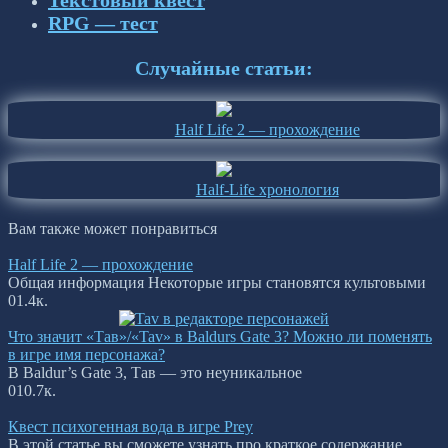
Текстовый квест
RPG — тест
Случайные статьи:
Half Life 2 — прохождение
Half-Life хронология
Вам также может понравиться
Half Life 2 — прохождение
Общая информация Некоторые игры становятся культовыми
0
1.4к.
Что значит «Тав»/«Tav» в Baldurs Gate 3? Можно ли поменять
в игре имя персонажа?
В Baldur’s Gate 3, Тав — это неуникальное
0
10.7к.
Квест психогенная вода в игре Prey
В этой статье вы сможете узнать про краткое содержание