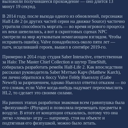
выложили получившееся прохождение — оно длится 13
минут 19 секунд.
В 2014 году, после выхода одного из обновлений, персонажи
Half-Life 2 (и других частей серии на движке Source) частично
утратили способность моргать — во время игрового процесса
их веки шевелились, а вот в скриптовых сценах NPC
смотрели на мир жутковатым немигающим взглядом. Чтобы
исправить ошибку, Valve понадобилось около пяти лет —
патч, исцеливший героев, вышел в сентябре 2019-го.
Примерно в 2014 году студия Saber Interactive, ответственная
за Halo: The Master Chief Collection и шутер TimeShift,
собиралась разработать ремейк Half-Life 2. Как впоследствии
рассказал руководитель Saber Мэттью Карч (Matthew Karch),
он лично обратился к боссу Valve Гейбу Ньюэллу (Gabe
Newell) за разрешением, однако Ньюэлл ответил отказом — по
его словам, если Valve когда-нибудь надумает переосмыслить
HL2, то сделает это своими силами.
На ранних этапах разработки знакомая всем гравипушка была
«физпушкой» (Physgun) и позволяла перемещать предметы в
воздухе. В итоге от концепции отказались, потому что она
легко «ломала» игру — например, стоя на объекте и
подтягивая его физпушкой, можно было летать.