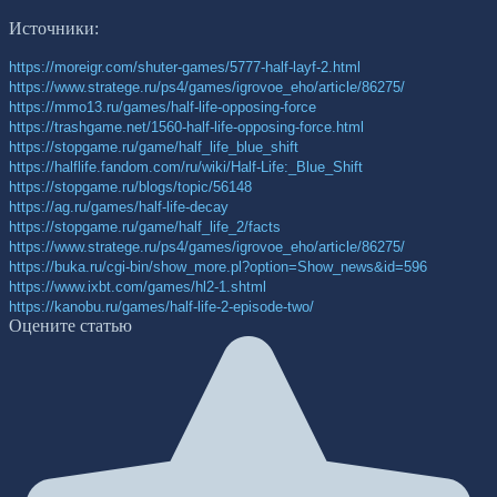
Источники:
https://moreigr.com/shuter-games/5777-half-layf-2.html
https://www.stratege.ru/ps4/games/igrovoe_eho/article/86275/
https://mmo13.ru/games/half-life-opposing-force
https://trashgame.net/1560-half-life-opposing-force.html
https://stopgame.ru/game/half_life_blue_shift
https://halflife.fandom.com/ru/wiki/Half-Life:_Blue_Shift
https://stopgame.ru/blogs/topic/56148
https://ag.ru/games/half-life-decay
https://stopgame.ru/game/half_life_2/facts
https://www.stratege.ru/ps4/games/igrovoe_eho/article/86275/
https://buka.ru/cgi-bin/show_more.pl?option=Show_news&id=596
https://www.ixbt.com/games/hl2-1.shtml
https://kanobu.ru/games/half-life-2-episode-two/
Оцените статью