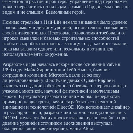
сегментов игры, где игрок терял управление над персонажем
можно пересчитать по пальцам, а самого Гордона мы вовсе не
видим и не слышим. Безмолвный герой.
Помимо стрельбы в Half-Life немало внимания было уделено
головоломкам и дизайну уровней, основательно радовавшим
своей витиеватостью. Некоторые головоломки требовали от
игроков смекалки и базовых строительных способностей,
чтобы из коробок построить лестницу, тогда как иные ждали,
пока мы завалим одного или нескольких противников,
используя элементы окружения.
Разработка игры началась вскоре после основания Valve в
1996 году. Майк Харрингтон и Гейб Ньюэл, бывшие
сотрудники компании Microsoft, взяли за основу
лицензированный у id Software движок Quake Engine и
взялись за создание собственного боевика от первого лица, с
ужасами, мистикой, научной фантастикой и молчаливым
героем. В результате разработки движок был переработан
примерно на две трети, научился работать со скелетной
анимацией и технологией Direct3D. Как вспоминает дизайнер
игры, Гарри Тисли, разработчики во многом вдохновлялись
DOOM, желая, чтобы их проект «так же пугал людей», а при
дизайне уровней источником вдохновения выступала
обалденная японская киберпанк-манга Akira.