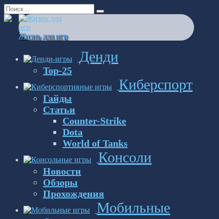
Перейти
Search
к
for:
содержанию
Жизнь для игр
Денди
Top-25
Киберспорт
Гайды
Статьи
Counter-Strike
Dota
World of Tanks
Консоли
Новости
Обзоры
Прохождения
Мобильные