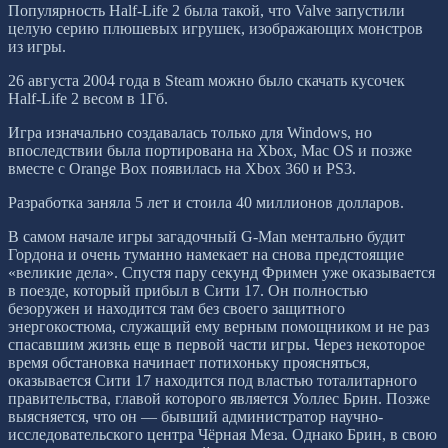
Популярность Half-Life 2 была такой, что Valve запустили
целую серию плюшевых игрушек, изображающих монстров
из игры.
26 августа 2004 года в Steam можно было скачать кусочек
Half-Life 2 весом в 1Гб.
Игра изначально создавалась только для Windows, но
впоследствии была портирована на Xbox, Mac OS и позже
вместе с Orange Box появилась на Xbox 360 и PS3.
Разработка заняла 5 лет и стоила 40 миллионов долларов.
В самом начале игры загадочный G-Man ментально будит
Гордона и очень туманно намекает на снова предстоящие
«великие дела». Спустя пару секунд Фримен уже оказывается
в поезде, который прибыл в Сити 17. Он полностью
безоружен и находится там без своего защитного
энергокостюма, служащий ему верным помощником и не раз
спасавшим жизнь еще в первой части игры. Через некоторое
время обстановка начинает потихоньку проясняться,
оказывается Сити 17 находится под властью тоталитарного
правительства, главой которого является Уоллес Брин. Позже
выясняется, что он — бывший администратор научно-
исследовательского центра Чёрная Меза. Однако Брин, в свою