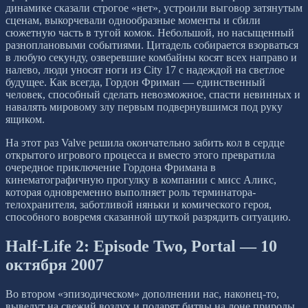
динамике сказали строгое «нет», устроили выговор затянутым
сценам, выкорчевали однообразные моменты и сбили
сюжетную часть в тугой комок. Небольшой, но насыщенный
разноплановыми событиями. Цитадель собирается взорваться
в любую секунду, озверевшие комбайны косят всех направо и
налево, люди уносят ноги из City 17 с надеждой на светлое
будущее. Как всегда, Гордон Фриман — единственный
человек, способный сделать невозможное, спасти невинных и
навалять мировому злу первым подвернувшимся под руку
ящиком.
На этот раз Valve решила окончательно забить кол в сердце
открытого игрового процесса и вместо этого превратила
очередное приключение Гордона Фримана в
кинематографичную прогулку в компании с мисс Аликс,
которая одновременно выполняет роль терминатора-
телохранителя, заботливой няньки и комического героя,
способного вовремя сказанной шуткой разрядить ситуацию.
Half-Life 2: Episode Two, Portal — 10
октября 2007
Во втором «эпизодическом» дополнении нас, наконец-то,
выведут на свежий воздух и подарят битвы на лоне природы.