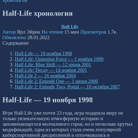
хронология
Half-Life хронология
Half Life
Автор
Ярл Эйрик
На чтение
15 мин
Просмотров
1.7к.
Обновлено
28.01.2022
Содержание
Half-Life — 19 ноября 1998
Half-Life: Opposing Force — 1 ноября 1999
Half-Life: Blue Shift — 12 июня 2001
Half-Life: Decay — 14 ноября 2001
Half-Life 2 — 16 ноября 2004
Half-Life 2: Episode One — 1 июня 2006
Half-Life 2: Episode Two, Portal — 10 октября 2007
Half-Life — 19 ноября 1998
Игре Half-Life уже почти 23 года, игра подарила миру не
только увлекательную атмосферную историю и
запоминающегося молчаливого героя, но и несколько крутых
модификаций, одна из которых стала очень популярной
киберспортивной дисциплиной и отпочковалась в