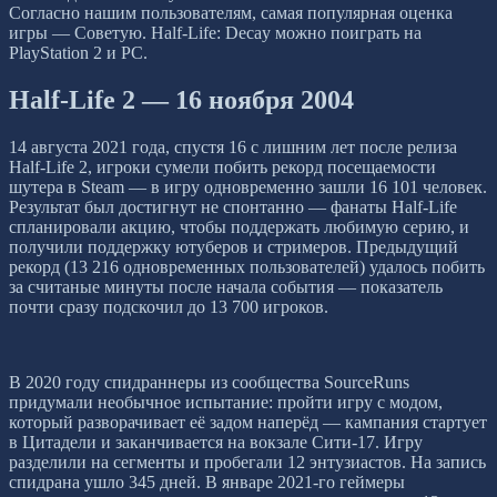
Согласно нашим пользователям, самая популярная оценка
игры — Советую. Half-Life: Decay можно поиграть на
PlayStation 2 и PC.
Half-Life 2 — 16 ноября 2004
14 августа 2021 года, спустя 16 с лишним лет после релиза
Half-Life 2, игроки сумели побить рекорд посещаемости
шутера в Steam — в игру одновременно зашли 16 101 человек.
Результат был достигнут не спонтанно — фанаты Half-Life
спланировали акцию, чтобы поддержать любимую серию, и
получили поддержку ютуберов и стримеров. Предыдущий
рекорд (13 216 одновременных пользователей) удалось побить
за считаные минуты после начала события — показатель
почти сразу подскочил до 13 700 игроков.
В 2020 году спидраннеры из сообщества SourceRuns
придумали необычное испытание: пройти игру с модом,
который разворачивает её задом наперёд — кампания стартует
в Цитадели и заканчивается на вокзале Сити-17. Игру
разделили на сегменты и пробегали 12 энтузиастов. На запись
спидрана ушло 345 дней. В январе 2021-го геймеры