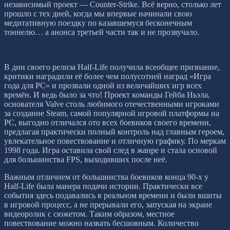
независимый проект — Counter-Strike. Всё верно, столько лет
прошло с тех дней, когда мы впервые начинали свою
медитативную поездку по казавшемуся бесконечным
тоннелю… а анонса третьей части так и не прозвучало.
В дни своего релиза Half-Life получила всеобщее признание,
критики наградили её более чем полусотней наград «Игра
года для РС» и прозвали одной из величайших игр всех
времён. И ведь было за что! Проект команды Гейба Ньэла,
основателя Valve столь любимого отечественными игроками
за создание Steam, самой популярной игровой платформы на
РС, выгодно отличался ото всех боевиков своего времени,
предлагая практически полный контроль над главным героем,
увлекательное повествование и отличную графику. По меркам
1998 года. Игра оставила свой след в жанре и стала основой
для большинства FPS, выходивших после неё.
Важным отличием от большинства боевиков конца 90-х у
Half-Life была манера подачи истории. Практически все
события здесь подавались в реальном времени и были вшиты
в игровой процесс, а не прерывали его, запуская на экране
видеоролик с сюжетом. Таким образом, местное
повествование можно назвать бесшовным. Количество