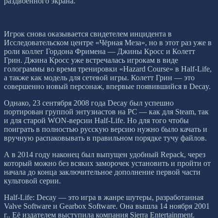
раздвоенного экрана.
Игрок снова оказывается свидетелем инцидента в
Исследовательском центре «Чёрная Меза», но в этот раз уже в
роли коллег Гордона Фримена — Джины Кросс и Колетт
Грин. Джина Кросс уже встречалась игрокам в виде
голограммы во время тренировки «Hazard Course» в Half-Life,
а также как модель для сетевой игры. Колетт Грин — это
совершенно новый персонаж, впервые появившийся в Decay.
Однако, 23 сентября 2008 года Decay был успешно
портирован группой энтузиастов на PC — как для Steam, так
и для старой WON-версии Half-Life. Но для того чтобы
поиграть в полностью русскую версию нужно было качать и
вручную распаковывать в правильном порядке тучу файлов.
А в 2014 году наконец был выпущен удобный Repack, через
который можно без всяких заморочек установить и пройти от
начала до конца заключительное дополнение первой части
культовой серии.
Half-Life: Decay — это игра в жанре шутеры, разработанная
Valve Software и Gearbox Software. Она вышла 14 ноября 2001
г.. Её издателем выступила компания Sierra Entertainment.