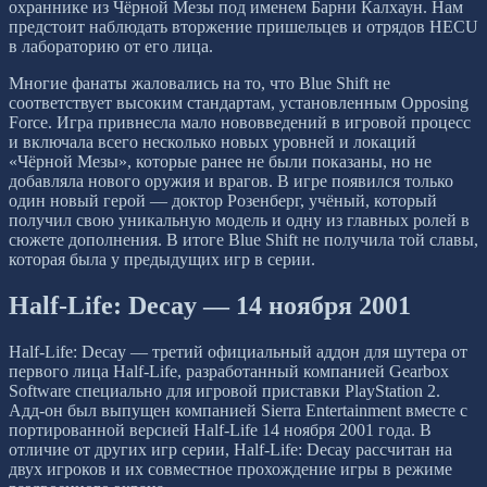
охраннике из Чёрной Мезы под именем Барни Калхаун. Нам
предстоит наблюдать вторжение пришельцев и отрядов HECU
в лабораторию от его лица.
Многие фанаты жаловались на то, что Blue Shift не
соответствует высоким стандартам, установленным Opposing
Force. Игра привнесла мало нововведений в игровой процесс
и включала всего несколько новых уровней и локаций
«Чёрной Мезы», которые ранее не были показаны, но не
добавляла нового оружия и врагов. В игре появился только
один новый герой — доктор Розенберг, учёный, который
получил свою уникальную модель и одну из главных ролей в
сюжете дополнения. В итоге Blue Shift не получила той славы,
которая была у предыдущих игр в серии.
Half-Life: Decay — 14 ноября 2001
Half-Life: Decay — третий официальный аддон для шутера от
первого лица Half-Life, разработанный компанией Gearbox
Software специально для игровой приставки PlayStation 2.
Адд-он был выпущен компанией Sierra Entertainment вместе с
портированной версией Half-Life 14 ноября 2001 года. В
отличие от других игр серии, Half-Life: Decay рассчитан на
двух игроков и их совместное прохождение игры в режиме