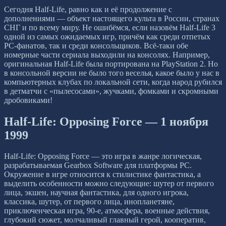
Сегодня Half-Life, равно как и её продолжение с
дополнениями — объект настоящего культа в России, странах
СНГ и по всему миру. Не ошибёмся, если назовём Half-Life 3
одной из самых ожидаемых игр, причём как среди отпетых
РС-фанатов, так и среди консольщиков. Всё-таки обе
номерные части сериала выходили на консолях. Например,
оригинальная Half-Life была портирована на PlayStation 2. Но
в консольной версии не было того веселья, какое было у нас в
компьютерных клубах по локальной сети, когда народ рубился
в детматчи с «пылесосами», жучками, фомками и скромными
дробовиками!
Half-Life: Opposing Force — 1 ноября
1999
Half-Life: Opposing Force — это игра в жанре логическая,
разрабатываемая Gearbox Software для платформы PC.
Окружение в игре относится к cтилистике фантастика, а
выделить особенности можно следующие: шутер от первого
лица, экшен, научная фантастика, для одного игрока,
классика, шутер, от первого лица, инопланетяне,
приключенческая игра, 90-е, атмосфера, военные действия,
глубокий сюжет, молчаливый главный герой, кооператив,