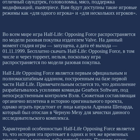
отличный саундтрек, головоломка, мясо, поддержка
модификаций, masterpiece. Вам будут доступны такие игровые
режимы как «для одного игрока» и «для нескольких игроков».
Во всем мире игра Half-Life: Opposing Force распространяется
по модели разовая покупка издателем Valve. На данный
момент стадия игры — запущена, а дата её выхода —
01.11.1999. Бесплатно скачать Half-Life: Opposing Force, в том
числе и через торрент, нельзя, поскольку игра
распространяется по модели разовая покупка.
Half-Life Opposing Force является первым официальным и
полномасштабным аддоном, построенным на базе первой
части Half-Life. Примечательным остается то, что дополнение
разрабатывалось усилиями команды Gearbox Software, под
непосредственным контролем Вэлв. Сюжетная составляющая
органично вплетена в историю оригинального проекта,
однако играть предстоит от лица капрала Адриана Шепарда,
который был отослан в Черную Мезу для зачистки данного
исследовательского комплекса.
Характерной особенностью Half-Life Opposing Force является
то, что история эта протекает в одних и тех же временных
рамках, что и хистори-лайн первой части. Поэтому игрок,