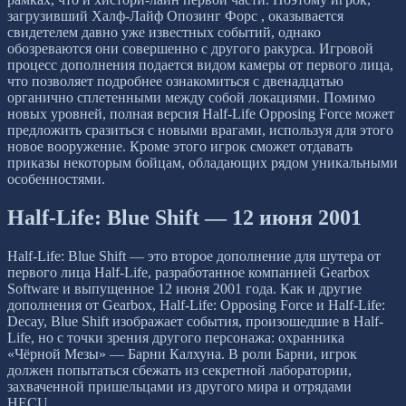
загрузивший Халф-Лайф Опозинг Форс , оказывается
свидетелем давно уже известных событий, однако
обозреваются они совершенно с другого ракурса. Игровой
процесс дополнения подается видом камеры от первого лица,
что позволяет подробнее ознакомиться с двенадцатью
органично сплетенными между собой локациями. Помимо
новых уровней, полная версия Half-Life Opposing Force может
предложить сразиться с новыми врагами, используя для этого
новое вооружение. Кроме этого игрок сможет отдавать
приказы некоторым бойцам, обладающих рядом уникальными
особенностями.
Half-Life: Blue Shift — 12 июня 2001
Half-Life: Blue Shift — это второе дополнение для шутера от
первого лица Half-Life, разработанное компанией Gearbox
Software и выпущенное 12 июня 2001 года. Как и другие
дополнения от Gearbox, Half-Life: Opposing Force и Half-Life:
Decay, Blue Shift изображает события, произошедшие в Half-
Life, но c точки зрения другого персонажа: охранника
«Чёрной Мезы» — Барни Калхуна. В роли Барни, игрок
должен попытаться сбежать из секретной лаборатории,
захваченной пришельцами из другого мира и отрядами
HECU.