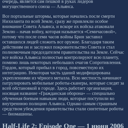
очередь, является сам пешкой в руках лидеров
могущественного союза — Альянса.
Все портальные штормы, которые начались после смерти
Нихиланта по всей Земле, сразу же привлекли особое
внимание Совета Альянса, и вскоре их войска атаковали
Землю – начав войну, которая называется «Семичасовой»,
потому что после семи часов войны Брин заставил
оставшихся людей сложить все оружие. Благодаря таким
действиям он и заслужил покровительство Совета и стал
полномочным председателем правительства на Земле. Сейчас
все войска Альянса полностью контролируют всю планету,
помимо лишь некоторых небольших очагов Сопротивления.
Гордон, который прибыл в город, повсеместную их
интеграцию. Некоторая часть зданий модифицирована
укреплениями из чёрного металла. Всю местность начинают
патрулировать мобильные роботы-сканеры, которые следят за
всей обстановкой в городе. Здесь работает организация,
носящая название «Гражданская оборона» — специально
обученная боевым навыкам люди, которые поступили во
внутреннюю полицию Альянса. Однако самым страшным
средством убеждения правительства стали синтетные роботы
— биомашины.
Half-Life 2: Episode One — 1 июня 2006