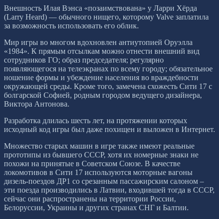
Внешность Илая Вэнса «позаимствована» у Ларри Хёрда
(Larry Heard) — обычного нищего, которому Valve заплатила
за возможность использовать его облик.
Мир игры во многом вдохновлен антиутопией Оруэлла
«1984». К прямым отсылкам можно отнести внешний вид
сотрудников ГО; образ председателя; регулярно
появляющегося на телеэкранах по всему городу; обязательное
ношение формы и убеждение населения во враждебности
окружающей среды. Кроме того, замечена схожесть Сити 17 с
болгарской Софией, родным городом ведущего дизайнера,
Виктора Антонова.
Разработка длилась шесть лет, на протяжении которых
исходный код игры был даже похищен и выложен в Интернет.
Множество старых машин в игре также имеют реальные
прототипы из бывшего СССР, хотя их номерные знаки не
похожи на принятые в Советском Союзе. В качестве
локомотивов в Сити 17 используются моторные вагоны
дизель-поездов ДР1 со срезанным пассажирским салоном –
эти поезда производились в Латвии, входившей тогда в СССР,
сейчас они распространены на территории России,
Белоруссии, Украины и других странах СНГ и Балтии.