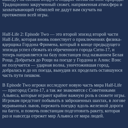
Традиционно закрученный сюжет, напряженная атмосфера и
захватывающий геймплей не дадут вам скучать на
протяжении всей игры.
Half-Life 2: Episode Two — это второй эпизод второй части
Half-Life, которая вновь повествует о приключениях физика-
ядерщика Гордона Фримена, который в конце предыдущего
эпизода успел сбежать из обреченного города Сити-17, и
теперь направляется на базу повстанцев под названием Белая
Роща. Добраться до Рощи на поезде у Гордона и Аликс Вэнс
не получается — ударная волна, уничтожившая город,
добралась и до их поезда, вынудив их проделать оставшуюся
часть пути пешком.
В Episode Two игроки исследуют новую часть мира Half-Life
— пригород Сити-17, а так же знакомятся с Советниками
Альянса, которые играют крайне важную роль в сюжете игры.
Игрокам предстоит побывать в заброшенных шахтах, в логове
муравьиных львов, пережить поездку вдоль железной дороги
на багги, и помочь повстанцам подготовить ракету, которая
раз и навсегда отрежет мир Альянса от мира людей.