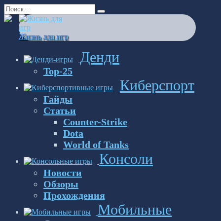
Перейти
Search
к
for:
содержанию
Жизнь для игр
Денди
Top-25
Киберспорт
Гайды
Статьи
Counter-Strike
Dota
World of Tanks
Консоли
Новости
Обзоры
Прохождения
Мобильные