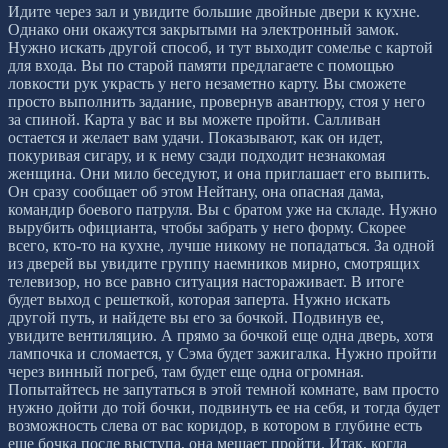
Идите через зал и увидите большие двойные двери к кухне.
Однако они окажутся закрытыми на электронный замок.
Нужно искать другой способ, и тут выходит сомелье с картой
для входа. Вы по старой памяти предлагаете с помощью
ловкости рук украсть у него незаметно карту. Вы сможете
просто выполнить задание, провернув авантюру, стоя у него
за спиной. Карта у вас и вы можете пройти. Салливан
остается и желает вам удачи. Показывают, как он идет,
покуривая сигару, и к нему сзади подходит незнакомая
женщина. Они мило беседуют, и она приглашает его выпить.
Он сразу сообщает об этом Нейтану, она опасная дама,
командир боевого патруля. Вы с братом уже на складе. Нужно
вырубить официанта, чтобы забрать у него форму. Скорее
всего, кто-то на кухне, лучше никому не попадаться. За одной
из дверей вы увидите группу наемников мирно, смотрящих
телевизор, но все равно ситуация настораживает. В итоге
будет выход с решеткой, которая заперта. Нужно искать
другой путь, и найдете вы его за бочкой. Подвинув ее,
увидите вентиляцию. А прямо за бочкой еще одна дверь, хотя
лампочка и сломается, у Сэма будет зажигалка. Нужно пройти
через винный погреб, там будет еще одна огромная.
Попытайтесь не запутаться в этой темной комнате, вам просто
нужно дойти до той бочки, подвинуть ее на себя, и тогда будет
возможность слева от вас коридор, в котором в глубине есть
еще бочка после выступа, она мешает пройти. Итак, когда