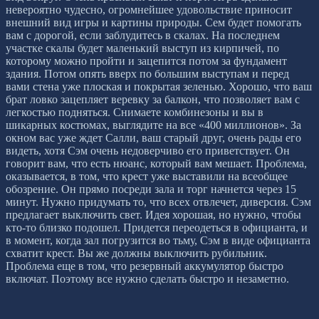
невероятно чудесно, огромнейшее удовольствие приносит
внешний вид игры и картины природы. Сем будет помогать
вам с дорогой, если заблудитесь в скалах. На последнем
участке скалы будет маленький выступ из кирпичей, по
которому можно пройти и зацепится потом за фундамент
здания. Потом опять вверх по большим выступам и перед
вами стена уже плоская и покрытая зеленью. Хорошо, что ваш
брат ловко зацепляет веревку за балкон, что позволяет вам с
легкостью подняться. Снимаете комбинезоны и вы в
шикарных костюмах, выглядите на все «400 миллионов». За
окном вас уже ждет Салли, ваш старый друг, очень рады его
видеть, хотя Сэм очень недоверчиво его приветствует. Он
говорит вам, что есть нюанс, который вам мешает. Проблема,
оказывается, в том, что крест уже выставили на всеобщее
обозрение. Он прямо посреди зала и торг начнется через 15
минут. Нужно придумать то, что всех отвлечет, диверсия. Сэм
предлагает выключить свет. Идея хорошая, но нужно, чтобы
кто-то близко подошел. Придется переодеться в официанта, и
в момент, когда зал погрузится во тьму, Сэм в виде официанта
схватит крест. Вы же должны выключить рубильник.
Проблема еще в том, что резервный аккумулятор быстро
включат. Поэтому все нужно сделать быстро и незаметно.