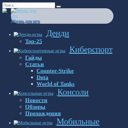
Перейти
Search
к
for:
содержанию
Жизнь для игр
Денди
Top-25
Киберспорт
Гайды
Статьи
Counter-Strike
Dota
World of Tanks
Консоли
Новости
Обзоры
Прохождения
Мобильные