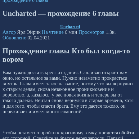
прохождение 6 главы
Uncharted — прохождение 6 главы
Uncharted
Автор
Ярл Эйрик
На чтение
6 мин
Просмотров
1.3к.
Обновлено
02.04.2021
Прохождение главы Кто был когда-то
вором
Вам нужно достать крест из здания. Салливан откроет вам
окно, но остальное за вами. Нужно незаметно прокрасться
внутрь. Глава имеет такое название, потому что вы вернулись
к старым делам, снова незаконное проникновение и
воровство, а, казалось, у вас новая жизнь и теперь вы от
такого далеки. Нейтан снова вернулся в старые времена, хотя
и для того, чтобы спасти брата. Ему это дается тяжело, он
переживает и имеет много сомнений.
Чтобы незаметно пройти к красивому замку, придется обойти
его стороной. Следуйте за братом через заросли. Первой