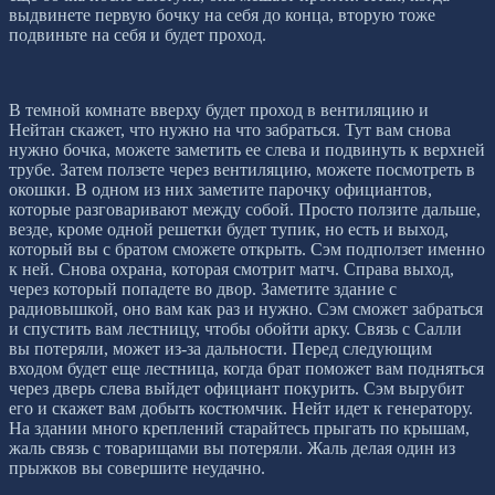
выдвинете первую бочку на себя до конца, вторую тоже
подвиньте на себя и будет проход.
В темной комнате вверху будет проход в вентиляцию и
Нейтан скажет, что нужно на что забраться. Тут вам снова
нужно бочка, можете заметить ее слева и подвинуть к верхней
трубе. Затем ползете через вентиляцию, можете посмотреть в
окошки. В одном из них заметите парочку официантов,
которые разговаривают между собой. Просто ползите дальше,
везде, кроме одной решетки будет тупик, но есть и выход,
который вы с братом сможете открыть. Сэм подползет именно
к ней. Снова охрана, которая смотрит матч. Справа выход,
через который попадете во двор. Заметите здание с
радиовышкой, оно вам как раз и нужно. Сэм сможет забраться
и спустить вам лестницу, чтобы обойти арку. Связь с Салли
вы потеряли, может из-за дальности. Перед следующим
входом будет еще лестница, когда брат поможет вам подняться
через дверь слева выйдет официант покурить. Сэм вырубит
его и скажет вам добыть костюмчик. Нейт идет к генератору.
На здании много креплений старайтесь прыгать по крышам,
жаль связь с товарищами вы потеряли. Жаль делая один из
прыжков вы совершите неудачно.