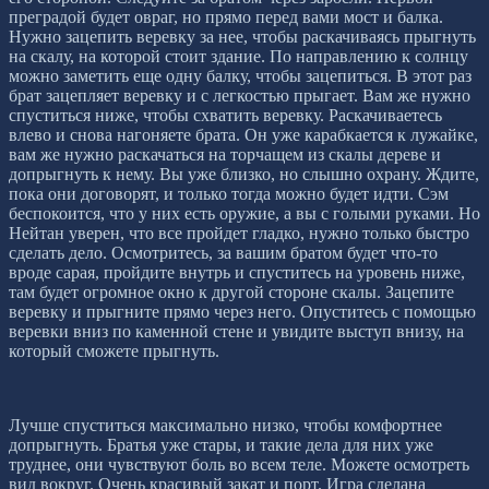
преградой будет овраг, но прямо перед вами мост и балка.
Нужно зацепить веревку за нее, чтобы раскачиваясь прыгнуть
на скалу, на которой стоит здание. По направлению к солнцу
можно заметить еще одну балку, чтобы зацепиться. В этот раз
брат зацепляет веревку и с легкостью прыгает. Вам же нужно
спуститься ниже, чтобы схватить веревку. Раскачиваетесь
влево и снова нагоняете брата. Он уже карабкается к лужайке,
вам же нужно раскачаться на торчащем из скалы дереве и
допрыгнуть к нему. Вы уже близко, но слышно охрану. Ждите,
пока они договорят, и только тогда можно будет идти. Сэм
беспокоится, что у них есть оружие, а вы с голыми руками. Но
Нейтан уверен, что все пройдет гладко, нужно только быстро
сделать дело. Осмотритесь, за вашим братом будет что-то
вроде сарая, пройдите внутрь и спуститесь на уровень ниже,
там будет огромное окно к другой стороне скалы. Зацепите
веревку и прыгните прямо через него. Опуститесь с помощью
веревки вниз по каменной стене и увидите выступ внизу, на
который сможете прыгнуть.
Лучше спуститься максимально низко, чтобы комфортнее
допрыгнуть. Братья уже стары, и такие дела для них уже
труднее, они чувствуют боль во всем теле. Можете осмотреть
вид вокруг. Очень красивый закат и порт. Игра сделана