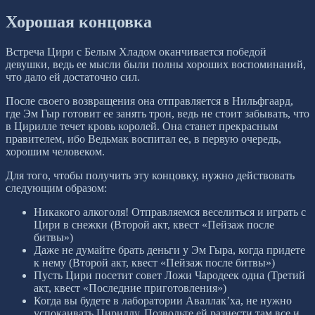
Хорошая концовка
Встреча Цири с Белым Хладом оканчивается победой
девушки, ведь ее мысли были полны хороших воспоминаний,
что дало ей достаточно сил.
После своего возвращения она отправляется в Нильфгаард,
где Эм Гыр готовит ее занять трон, ведь не стоит забывать, что
в Цирилле течет кровь королей. Она станет прекрасным
правителем, ибо Ведьмак воспитал ее, в первую очередь,
хорошим человеком.
Для того, чтобы получить эту концовку, нужно действовать
следующим образом:
Никакого алкоголя! Отправляемся веселиться и играть с
Цири в снежки (Второй акт, квест «Пейзаж после
битвы»)
Даже не думайте брать деньги у Эм Гыра, когда придете
к нему (Второй акт, квест «Пейзаж после битвы»)
Пусть Цири посетит совет Ложи Чародеек одна (Третий
акт, квест «Последние приготовления»)
Когда вы будете в лаборатории Аваллак’ха, не нужно
успокаивать Цириллу. Позвольте ей разнести там все и