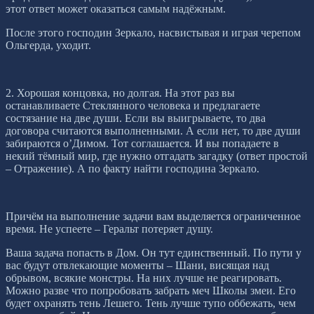
этот ответ может оказаться самым надёжным.
После этого господин Зеркало, насвистывая и играя черепом
Ольгерда, уходит.
2. Хорошая концовка, но долгая. На этот раз вы
останавливаете Стеклянного человека и предлагаете
состязание на две души. Если вы выигрываете, то два
договора считаются выполненными. А если нет, то две души
забираются о’Димом. Тот соглашается. И вы попадаете в
некий тёмный мир, где нужно отгадать загадку (ответ простой
– Отражение). А по факту найти господина Зеркало.
Причём на выполнение задачи вам выделяется ограниченное
время. Не успеете – Геральт потеряет душу.
Ваша задача попасть в Дом. Он тут единственный. По пути у
вас будут отвлекающие моменты – Шани, висящая над
обрывом, всякие монстры. На них лучше не реагировать.
Можно разве что попробовать забрать меч Школы змеи. Его
будет охранять тень Лешего. Тень лучше тупо оббежать, чем