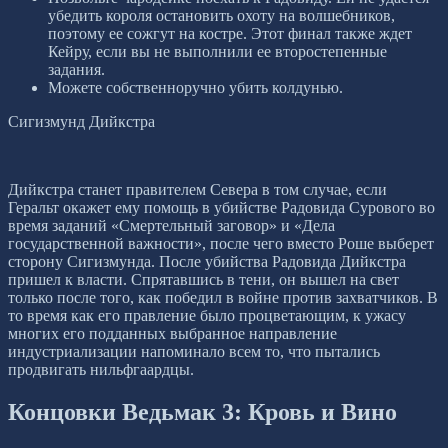
убедить короля остановить охоту на волшебников,
поэтому ее сожгут на костре. Этот финал также ждет
Кейру, если вы не выполнили ее второстепенные
задания.
Можете собственноручно убить колдунью.
Сигизмунд Дийкстра
Дийкстра станет правителем Севера в том случае, если
Геральт окажет ему помощь в убийстве Радовида Сурового во
время заданий «Смертельный заговор» и «Дела
государственной важности», после чего вместо Роше выберет
сторону Сигизмунда. После убийства Радовида Дийкстра
пришел к власти. Спрятавшись в тени, он вышел на свет
только после того, как победил в войне против захватчиков. В
то время как его правление было процветающим, к ужасу
многих его подданных выбранное направление
индустриализации напоминало всем то, что пытались
продвигать нильфгаардцы.
Концовки Ведьмак 3: Кровь и Вино