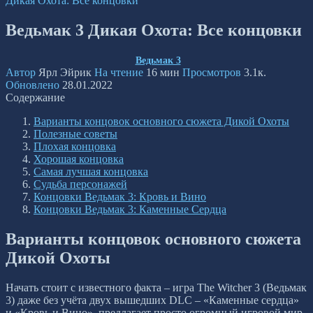
Дикая Охота: Все концовки
Ведьмак 3 Дикая Охота: Все концовки
Ведьмак 3
Автор
Ярл Эйрик
На чтение
16 мин
Просмотров
3.1к.
Обновлено
28.01.2022
Содержание
Варианты концовок основного сюжета Дикой Охоты
Полезные советы
Плохая концовка
Хорошая концовка
Самая лучшая концовка
Судьба персонажей
Концовки Ведьмак 3: Кровь и Вино
Концовки Ведьмак 3: Каменные Сердца
Варианты концовок основного сюжета
Дикой Охоты
Начать стоит с известного факта – игра The Witcher 3 (Ведьмак
3) даже без учёта двух вышедших DLC – «Каменные сердца»
и «Кровь и Вино», предлагает просто огромный игровой мир