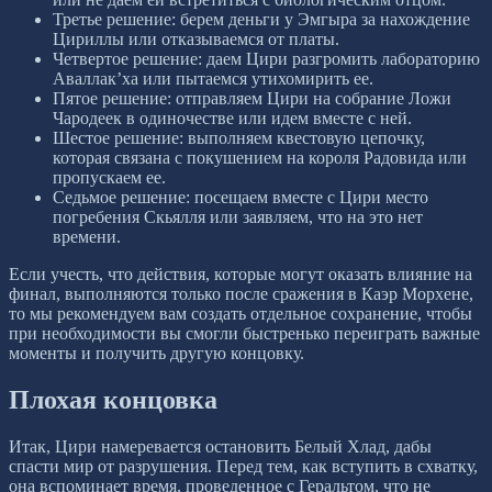
Третье решение: берем деньги у Эмгыра за нахождение
Цириллы или отказываемся от платы.
Четвертое решение: даем Цири разгромить лабораторию
Аваллак’ха или пытаемся утихомирить ее.
Пятое решение: отправляем Цири на собрание Ложи
Чародеек в одиночестве или идем вместе с ней.
Шестое решение: выполняем квестовую цепочку,
которая связана с покушением на короля Радовида или
пропускаем ее.
Седьмое решение: посещаем вместе с Цири место
погребения Скьялля или заявляем, что на это нет
времени.
Если учесть, что действия, которые могут оказать влияние на
финал, выполняются только после сражения в Каэр Морхене,
то мы рекомендуем вам создать отдельное сохранение, чтобы
при необходимости вы смогли быстренько переиграть важные
моменты и получить другую концовку.
Плохая концовка
Итак, Цири намеревается остановить Белый Хлад, дабы
спасти мир от разрушения. Перед тем, как вступить в схватку,
она вспоминает время, проведенное с Геральтом, что не