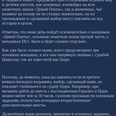
и десятки квестов, как основных, влияющих на всю
сюжетную линии «Дикой Охоты», так и косвенных, чьё
влияние на основу не на столько значительно, но их
прохождение и сделанный выбор могут повлиять на ход
истории в целом.
Отметим, что ниже речь пойдёт исключительно о концовках
«Дикой Охоты», основная сюжетная линия третьей части, о
концовках DLC было и будет сказано отдельно.
Как уже было сказано выше, всего предусмотрено три
основные концовки, и все они напрямую связаны с судьбой
Цириллы, так же известной как Цири.
Поэтому, до момента, пока вы наконец-то не встретите
княжну/молодую ведьмачку, выбор, сделанный вами, не
повлияет глобального на судьбу Цири. Например, при
желании дойти до квеста с воссоединения Геральта и Цири
можно менее чем за 30 часов, галопом проскакав по основным
заданиям, полностью игнорируя второстепенные/
дополнительные квесты.
Дальнейшие ваши решения, принятые в основных заданиях,