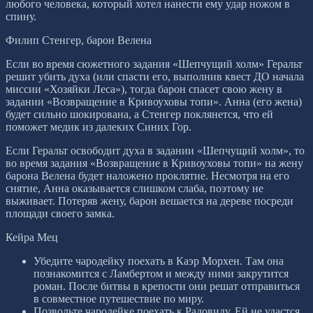
любого человека, который хотел нанести ему удар ножом в
спину.
Филип Стенгер, барон Велена
Если во время сюжетного задания «Шепчущий холм» Геральт
решит убить духа (или спасти его, выполнив квест ДО начала
миссии «Хозяйки Леса»), тогда барон спасет свою жену в
задании «Возвращение в Кривоуховы топи». Анна (его жена)
будет сильно шокирована, а Стенгер поклянется, что ей
поможет медик из далеких Синих Гор.
Если Геральт освободит духа в задании «Шепчущий холм», то
во время задания «Возвращение в Кривоуховы топи» на жену
барона Велена будет наложено проклятие. Несмотря на его
снятие, Анна оказывается слишком слаба, поэтому не
выживает. Потеряв жену, барон вешается на дереве посреди
площади своего замка.
Кейра Мец
Убедите чародейку поехать в Каэр Морхен. Там она
познакомится с Ламбертом и между ними закрутится
роман. После битвы в крепости они решат отправиться
в совместное путешествие по миру.
Позвольте чародейке поехать к Радовиду. Ей не удастся