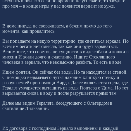
вступать в бой. Но если по времени не успеваете, то забудьте
про меч – в конце игры у вас появится вариант не хуже.
В доме никуда не сворачиваем, а бежим прямо до того
момента, как провалитесь.
Вы попадаете на некую территорию, где светиться зеркала. По
всем им бегать нет смысла, так как они будут взрываться.
Вспомните, что советовали сущности в виде собаки и кошки в
миссии И жили долго и счастливо. Ищите Стеклянного
человека в зеркале, что невозможно разбить. То есть в воде.
Ищем фонтан. Он сейчас без воды. Но та находится за стеной.
С помощью ведьмачьего чутья находим хлипкую стенку и
разрушаем её при помощи Аарда. Далее включается сцена, где
Геральт умудряется вытащить из воды Гюнтера о’Дима. Но тот
вырывается снова в воду и после разрушается прямо там.
Далее мы видим Геральта, беседующего с Ольгердом в
святилище Лильвании.
Их договора с господином Зеркало выполнены и каждый