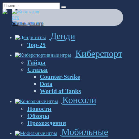
Перейти
Search
к
for:
содержанию
Жизнь для игр
Денди
Top-25
Киберспорт
Гайды
Статьи
Counter-Strike
Dota
World of Tanks
Консоли
Новости
Обзоры
Прохождения
Мобильные