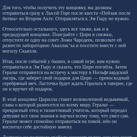
Для того, чтобы получить эту концовку, вы должны
отправиться сразу к Лысой Горе после квеста «Пейзаж после
битвы» во Втором Акте. Отправляться к Эм Гыру не нужно.
Относительно остального, здесь все также, как и в
предыдущей концовке. Поиграйте с Цири в снежки,
отпустите ее одну на совет Ложи Чародеек, позвольте ей
разнести лабораторию Аваллак’ха и посетите вместе с ней
могилу Скьялля.
Итак, после событий у башни, в самой игре, вам нужно
отправиться к Эм Гыру и сказать, что Цири погибла. Затем
Геральт отправится на встречу к мастеру в Нильфгаардский
лагерь, где заберет свой подарок для Цири — превосходный
серебряный меч. Ласточка будет ждать Геральта в таверне, где
он и вручит ей подарок.
В этой концовке Цирилла станет великолепной ведьмачкой,
слава о которой разнесется по всему миру. Геральт —
прекрасный отец и талантливый учитель, который передал
девушке все свои знания и научил всему тому, что умел сам.
Геральт может спокойно отправиться на покой, ибо он
воспитал себе достойную замену.