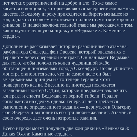
нет четких разграничений на добро и зло. То же самое
касается и концовок, которые являются завершениями важных
квестов. Каждому игроку приходится выбирать меньшее из
зол, однако это совсем не означает полное отсутствие хороших
финалов. В нашей заключительной главе мы расскажем о том,
как получить лучшую концовку в «Ведьмаке 3: Каменные
сердца».
Дополнение рассказывает историю разбойничьего атамана-
раубриттера Ольгерда фон Эверека, который знакомится с
Геральтом через очередной контракт. Он нанимает Ведьмака
для того, чтобы положить конец чудовищной жабе,
обитающей в подземельях города Оксенфурт. После убийства
монстра становится ясно, что на самом деле он был
зачарованным принцем и что теперь Геральта хотят
подвергнуть казни. Внезапно из ниоткуда появляется
загадочный Гюнтер О’Дим, который предлагает заключить
контракт и спасти Ведьмака от верной гибели. Геральт
соглашается на сделку, однако теперь от него требуется
выполнение определенного задания — вернуться к Ольгерду
фон Эвереку и выполнить его три любые желания. Атаман, в
свою очередь, дает очень непростые задания.
Всего игроки могут получить две концовки из «Ведьмака 3:
Дикая Охота: Каменные сердца».