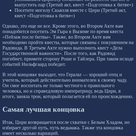
выпустить пар (Третий акт, квест «Подготовка к битве»)
Посетите могилу Скьялля вместе с Цири (Третий акт,
квест «Подготовка к битве»)
Однако, это еще не все. Кроме этого, во Втором Акте вам
понадобится посетить Эм Гыра в Вызиме по время квеста
«Пейзаж после битвы». Также, во Втором Акте вам
необходимо пройти квесты, которые связаны с покушением на
Радовида. В Третьем Акте нужно выполнить квест «Дела
Государственной важности». После того, как Радовид
погибнет, примите сторону Роше и Тайлера. При таком исходе
событий Нильфгаард победит.
В этой концовке выходит, что Геральт — хороший отец и
учитель, который действительно внимателен к своему чаду.
Он смог воспитать не только честного и правильного
человека, но и справедливую императрицу, ведь Цири, в
итоге, заняла трон, который полагается ей по происхождению.
Самая лучшая концовка
Итак, Цири возвращается после схватки с Белым Хладом, но
избирает другой путь, путь ведьмака. Также эта концовка
имеет несколько вариаций.