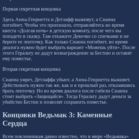
Первая секретная концовка
Здесь Анна-Генриетта и Детлафф выживут, а Сианна
погибнет. Чтобы это произошло, отправляйтесь во время
квеста «Долгая ночь» в детскую комнату, после чего вы
попадете в сказку. Там откажите Девочке со спичками и не
берите ее ленточку. Как только Сианна погибнет, во время
диалога нужно будет выбрать вариант «Можешь уйти». После
этого Геральту не дадут вознаграждение за Бестию и оставят
ему поместье.
Вторая секретная концовка
Сианна умрет, Детлаффа убьют, а Анна-Генриетта выживет.
Действовать нужно так же, как и в прошлый раз, отказавшись
брать ленточку. Но во время диалога после гибели Сианна
стоит выбрать «Защищайся». Тогда Геральту дадут деньги за
убийство Бестии и позволят сохранить поместье.
Концовки Ведьмак 3: Каменные
Сердца
Всем поклонникам давно известно, что в мире «Ведьмака»