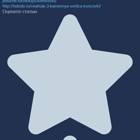
poluchit-luchshuyu-kontsovku
http://hokido.ru/vedmak-3-kamennye-serdca-koncovki/
Оцените статью