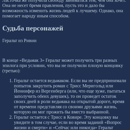
Ласточка же получила свободу заниматься тем, чем она хочет.
Она не несет бремя правления, пусть это и дало бы
возможность изменить жизнь людей к лучшему. Однако, она
помогает народу иным способом.
Судьба персонажей
Геральт из Ривии
В конце «Ведьмак 3» Геральт может получить три разных
эпилога при условии, что вы не получили плохую концовку
(третью):
Геральт остается ведьмаком. Если вы не предпринимали
попыток закрутить роман с Трисс Меригольд или
Йеннифер из Вергенберга (или, что еще хуже, пытаться
заполучить обеих девушек), то он проведет остаток
своих дней в роли ведьмака на открытой дороге, время
от времени представляя со своими друзьями жизнь,
которую он мог прожить бы вместо выбранной.
Геральт остается с Трисс в Ковире. Эту концовку вы
увидите в том случае, если во время заданий «Вопрос
жизни и смерти» и «Сейчас или никогда» Геральт