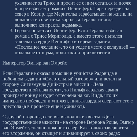
ухаживает за Трисс и просит ее с ним остаться (а позже
в игре избегает романа с Йеннифер). Пара переедет на
север в Ковир, где Меригольд зарабатывает на жизнь на
должности советника короля, а Геральт иногда
выполняет контракты ведьмака.
Геральт остается с Йеннифер. Если Геральт избегал
романа с Трисс Меригольд, а вместо этого пытался
завоевать сердце Йеннифер во время задания
«Последнее желание», то он уедет вместе с колдуньей —
подальше от шума, политики и приключений.
Император Эмгыр ван Эмрейс
Если Геральт не оказал помощи в убийстве Радовида в
побочном задании «Смертельный заговор» или встал на
сторону Сигизмунда Дийкстры в миссии «Дела
государственной важности», то Нильфгаардская армия
проиграет войну и будет оттеснена на юг. Видя, что их
император побежден и унижен, нильфгаардцы свергают его с
престола (а в процессе еще и убивают).
С другой стороны, если вы выполните квесты «Дела
государственной важности» на стороне Вернона Роше, Эмгыр
ван Эрмейс успешно покорит север. Как только завершится
его вторжение, он отыщет и ликвидирует в своих рядах