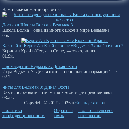
Вам также может понравиться
Доспехи Школы Волка в Ведьмак 3
Школа Волка – одна из многих школ в мире Ведьмака.
0
5к.
Как найти Керис Ан Крайт в игре «Ведьмак 3» на Скеллиге?
Керис ан Крайт (Cerys an Craite) — это один из
0
1.9к.
Прохождение Ведьмак 3: Дикая охота
Игра Ведьмак 3: Дикая охота – основная информация The
0
2.7к.
Читы для Ведьмак 3: Дикая Охота
Как использовать читы Читы в этой игре представляют
0
3.2к.
Copyright © 2017 - 2026 «
Жизнь для игр
»
Политика
Обратная
Пользовательское
конфиденциальности
связь
соглашение