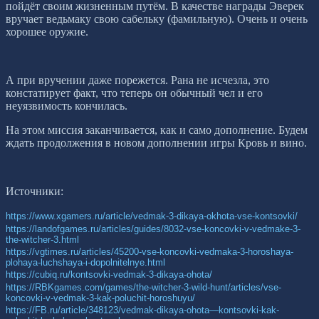
пойдёт своим жизненным путём. В качестве награды Эверек
вручает ведьмаку свою сабельку (фамильную). Очень и очень
хорошее оружие.
А при вручении даже порежется. Рана не исчезла, это
констатирует факт, что теперь он обычный чел и его
неуязвимость кончилась.
На этом миссия заканчивается, как и само дополнение. Будем
ждать продолжения в новом дополнении игры Кровь и вино.
Источники:
https://www.xgamers.ru/article/vedmak-3-dikaya-okhota-vse-kontsovki/
https://landofgames.ru/articles/guides/8032-vse-koncovki-v-vedmake-3-
the-witcher-3.html
https://vgtimes.ru/articles/45200-vse-koncovki-vedmaka-3-horoshaya-
plohaya-luchshaya-i-dopolnitelnye.html
https://cubiq.ru/kontsovki-vedmak-3-dikaya-ohota/
https://RBKgames.com/games/the-witcher-3-wild-hunt/articles/vse-
koncovki-v-vedmak-3-kak-poluchit-horoshuyu/
https://FB.ru/article/348123/vedmak-dikaya-ohota—kontsovki-kak-