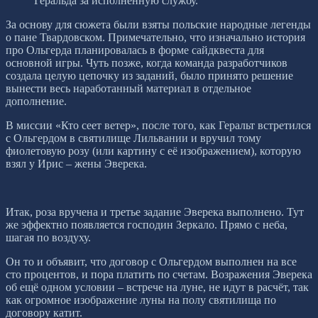
Геральда за исполненную службу.
За основу для сюжета были взяты польские народные легенды
о пане Твардовском. Примечательно, что изначально история
про Ольгерда планировалась в форме сайдквеста для
основной игры. Чуть позже, когда команда разработчиков
создала целую цепочку из заданий, было принято решение
вынести весь наработанный материал в отдельное
дополнение.
В миссии «Кто сеет ветер», после того, как Геральт встретился
с Ольгердом в святилище Лильвании и вручил тому
фиолетовую розу (или картину с её изображением), которую
взял у Ирис – жены Эверека.
Итак, роза вручена и третье задание Эверека выполнено. Тут
же эффектно появляется господин Зеркало. Прямо с неба,
шагая по воздуху.
Он то и объявит, что договор с Ольгердом выполнен на все
сто процентов, и пора платить по счетам. Возражения Эверека
об ещё одном условии – встрече на луне, не идут в расчёт, так
как огромное изображение луны на полу святилища по
договору катит.