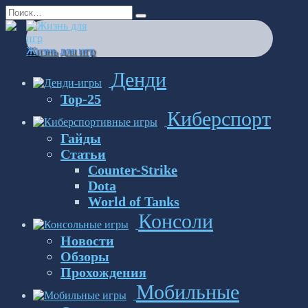
Перейти
Search
к
for:
содержанию
Жизнь для игр
Денди
Top-25
Киберспорт
Гайды
Статьи
Counter-Strike
Dota
World of Tanks
Консоли
Новости
Обзоры
Прохождения
Мобильные