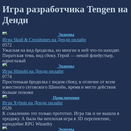
Игра разработчика Tengen на
Денди
Экшены
Игра Skull & Crossbones на Денди онлайн
0
572
Ужасная на вид бродилка, но многие в ней что-то находят.
Пиратская тема, вид сбоку. Герой — некий флибустьер,
одноглазый
Экшены
Игра Shinobi на Денди онлайн
0
774
Простенькая бродилка с видом сбоку, в отличие от всем
известного сеговского Шиноби, время и место действия
больше похожи
Приключения
Игра Xybots на Денди онлайн
0
526
К сожалению это только прототип. Игра так и не вышла в
продажу. А была бы неплохая игра в 3D перспективе,
наподобие RPG Wizardry
Экшены