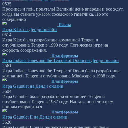
0
535
Проснись и пой, приятель! Великий день впереди и все ждут,
когда вы станете ужасом соседского газетчика. Но это
совершенно
Пазлы
Игра Klax на Денди онлайн
0
514
Игра Klax была разработана компанией Tengen и
опубликована Tengen в 1990 году. Логическая игра на
скорость соображения.
Платформеры
Игра Indiana Jones and the Temple of Doom на Денди онлайн
2
561
Игра Indiana Jones and the Temple of Doom была разработана
компанией Tengen и опубликована Mindscape в 1988 году.
Платформеры
Игра Gauntlet на Денди онлайн
3
604
Игра Gauntlet была разработана компанией Tengen и
опубликована Tengen в 1987 году. Настала пора четырем
воинам отправиться
Платформеры
Игра Gauntlet II на Денди онлайн
3
620
Игра Gauntlet II была разработана компанией Tengen и