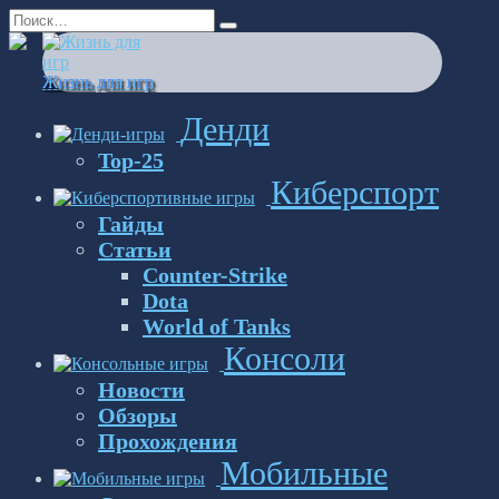
Перейти
Search
к
for:
содержанию
Жизнь для игр
Денди
Top-25
Киберспорт
Гайды
Статьи
Counter-Strike
Dota
World of Tanks
Консоли
Новости
Обзоры
Прохождения
Мобильные