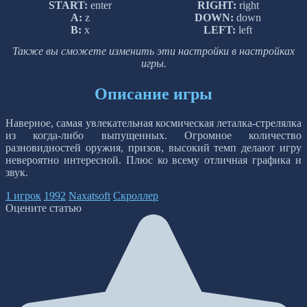
START:
enter
RIGHT:
right
A:
z
DOWN:
down
B:
x
LEFT:
left
Также вы сможете изменить эти настройки в настройках
игры.
Описание игры
Наверное, самая увлекательная космическая леталка-стрелялка
из когда-либо выпущенных. Огромное количество
разновидностей оружия, призов, высокий темп делают игру
невероятно интересной. Плюс ко всему отличная графика и
звук.
1 игрок
1992
Naxatsoft
Скроллер
Оцените статью