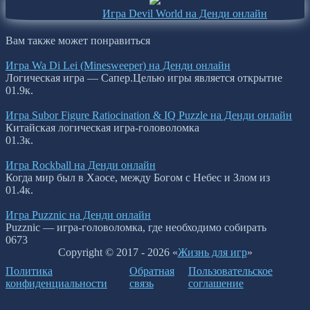
Игра Devil World на Денди онлайн
Вам также может понравиться
Игра Wa Di Lei (Minesweeper) на Денди онлайн
Логическая игра — Сапер.Целью игры является открытие
0
1.9к.
Игра Subor Figure Ratiocination & IQ Puzzle на Денди онлайн
Китайская логическая игра-головоломка
0
1.3к.
Игра Rockball на Денди онлайн
Когда мир был в Хаосе, между Богом с Небес и Злом из
0
1.4к.
Игра Puzznic на Денди онлайн
Puzznic — игра-головоломка, где необходимо собирать
0
673
Copyright © 2017 - 2026 «
Жизнь для игр
»
Политика
Обратная
Пользовательское
конфиденциальности
связь
соглашение