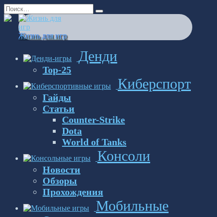
Перейти
Search
к
for:
содержанию
Жизнь для игр
Денди
Top-25
Киберспорт
Гайды
Статьи
Counter-Strike
Dota
World of Tanks
Консоли
Новости
Обзоры
Прохождения
Мобильные