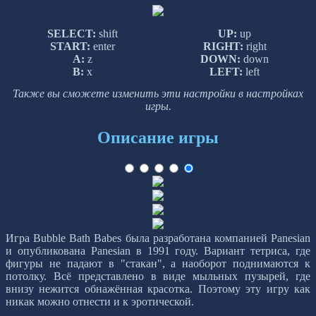
SELECT:
shift
UP:
up
START:
enter
RIGHT:
right
A:
z
DOWN:
down
B:
x
LEFT:
left
Также вы сможете изменить эти настройки в настройках
игры.
Описание игры
Игра Bubble Bath Babes была разработана компанией Panesian
и опубликована Panesian в 1991 году. Вариант тетриса, где
фигуры не падают в "стакан", а наоборот поднимаются к
потолку. Всё представлено в виде мыльных пузырей, где
внизу нежится обнажённая красотка. Поэтому эту игру как
никак можно отнести и к эротической.