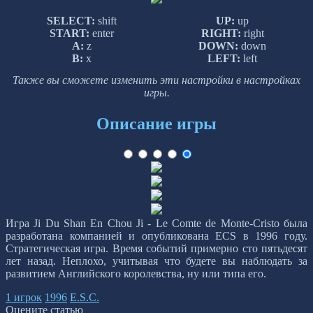
SELECT:
shift
UP:
up
START:
enter
RIGHT:
right
A:
z
DOWN:
down
B:
x
LEFT:
left
Также вы сможете изменить эти настройки в настройках
игры.
Описание игры
Игра Ji Du Shan En Chou Ji - Le Comte de Monte-Cristo была
разработана компанией и опубликована ECS в 1996 году.
Стратегическая игра. Время событий примерно сто пятьдесят
лет назад. Неплохо, учитывая что будете вы наблюдать за
развитием Английского королевства, ну или типа его.
1 игрок
1996
E.S.C.
Оцените статью