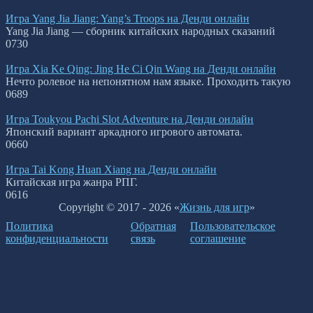
Игра Yang Jia Jiang: Yang’s Troops на Денди онлайн
Yang Jia Jiang — сборник китайских народных сказаний
0
730
Игра Xia Ke Qing: Jing He Ci Qin Wang на Денди онлайн
Нечто ролевое на непонятном нам языке. Проходить такую
0
689
Игра Toukyou Pachi Slot Adventure на Денди онлайн
Японский вариант аркадного игрового автомата.
0
660
Игра Tai Kong Huan Xiang на Денди онлайн
Китайская игра жанра РПГ.
0
616
Copyright © 2017 - 2026 «
Жизнь для игр
»
Политика
Обратная
Пользовательское
конфиденциальности
связь
соглашение