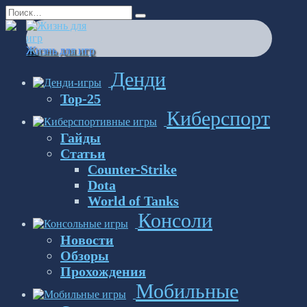
Перейти
Search
к
for:
содержанию
Жизнь для игр
Денди
Top-25
Киберспорт
Гайды
Статьи
Counter-Strike
Dota
World of Tanks
Консоли
Новости
Обзоры
Прохождения
Мобильные