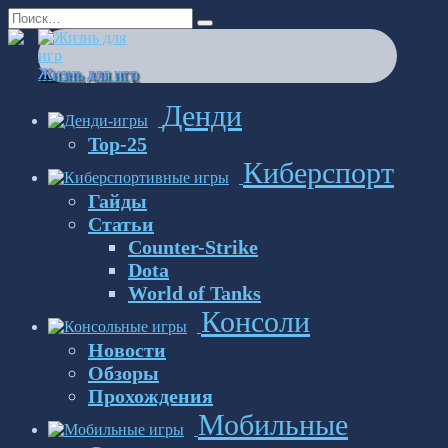
Перейти
Search
к
for:
содержанию
Жизнь для игр
Денди
Top-25
Киберспорт
Гайды
Статьи
Counter-Strike
Dota
World of Tanks
Консоли
Новости
Обзоры
Прохождения
Мобильные