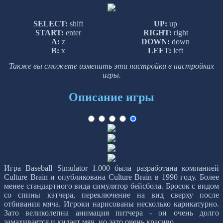
SELECT:
shift
UP:
up
START:
enter
RIGHT:
right
A:
z
DOWN:
down
B:
x
LEFT:
left
Также вы сможете изменить эти настройки в настройках
игры.
Описание игры
Игра Baseball Simulator 1.000 была разработана компанией
Culture Brain и опубликована Culture Brain в 1990 году. Более
менее стандартного вида симулятор бейсбола. Бросок с видом
со спины кэтчера, переключение на вид сверху после
отбивания мяча. Игроки нарисованы несколько карикатурно.
Зато великолепна анимация питчера - он очень долго
замахивается и кидает мяч, но зато очень красиво.