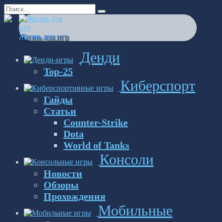
Перейти
Search
к
for:
содержанию
Жизнь для игр
Денди
Top-25
Киберспорт
Гайды
Статьи
Counter-Strike
Dota
World of Tanks
Консоли
Новости
Обзоры
Прохождения
Мобильные