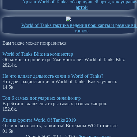
Арта в World of Tanks: обзор лучшей арты, как управл
артой
World of Tanks тактика ведения боя: карты и разные в
танков
Вам также может понравиться
World of Tanks Blitz на компьютер
Об компьютерной игре Уже много лет World of Tanks Blitz
28
2.4к.
На что влияет дальность связи в World of Tanks?
Что дает радиостанция в World of Tanks. Как улучшить
1
4.5к.
Топ 6 самых популярных онлайн-игр
В рейтинг включены игры самых разных жанров.
15
2.6к.
Линия фронта World Of Tanks 2019
Отличная новость, танкисты! Ветераны WOT ответьте
0
1.6к.
Copyright © 2017 - 2026 «
Жизнь для игр
»