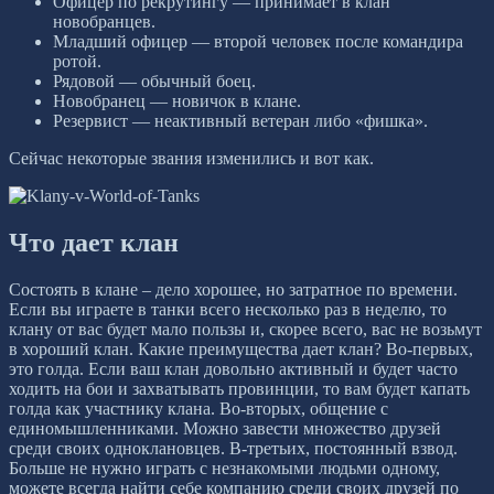
Офицер по рекрутингу — принимает в клан
новобранцев.
Младший офицер — второй человек после командира
ротой.
Рядовой — обычный боец.
Новобранец — новичок в клане.
Резервист — неактивный ветеран либо «фишка».
Сейчас некоторые звания изменились и вот как.
Что дает клан
Состоять в клане – дело хорошее, но затратное по времени.
Если вы играете в танки всего несколько раз в неделю, то
клану от вас будет мало пользы и, скорее всего, вас не возьмут
в хороший клан. Какие преимущества дает клан? Во-первых,
это голда. Если ваш клан довольно активный и будет часто
ходить на бои и захватывать провинции, то вам будет капать
голда как участнику клана. Во-вторых, общение с
единомышленниками. Можно завести множество друзей
среди своих одноклановцев. В-третьих, постоянный взвод.
Больше не нужно играть с незнакомыми людьми одному,
можете всегда найти себе компанию среди своих друзей по