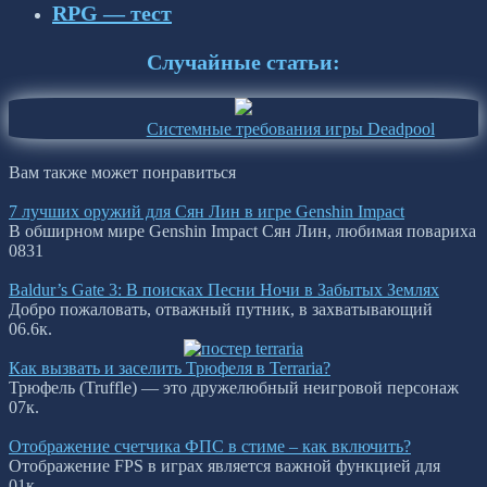
RPG — тест
Случайные статьи:
Системные требования игры Deadpool
Вам также может понравиться
7 лучших оружий для Сян Лин в игре Genshin Impact
В обширном мире Genshin Impact Сян Лин, любимая повариха
0
831
Baldur’s Gate 3: В поисках Песни Ночи в Забытых Землях
Добро пожаловать, отважный путник, в захватывающий
0
6.6к.
Как вызвать и заселить Трюфеля в Terraria?
Трюфель (Truffle) — это дружелюбный неигровой персонаж
0
7к.
Отображение счетчика ФПС в стиме – как включить?
Отображение FPS в играх является важной функцией для
0
1к.