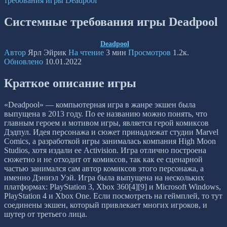
требования игры Deadpool
Системные требования игры Deadpool
Deadpool
Автор
Ярл Эйрик
На чтение
3 мин
Просмотров
1.2к.
Обновлено
10.01.2022
Краткое описание игры
«Deadpool» — компьютерная игра в жанре экшен была
выпущена в 2013 году. По ее названию можно понять, что
главным героем и мотивом игры, является герой комиксов
Дэдпул. Идея персонажа и сюжет принадлежат студии Marvel
Comics, а разработкой игры занималась компания High Moon
Studios, хотя издали ее Activision. Игра отлично построена
сюжетно и не отходит от комиксов, так как ее сценарной
частью занимался сам автор комиксов этого персонажа, а
именно Дэниэл Уэй. Игра была выпущена на нескольких
платформах: PlayStation 3, Xbox 360[4][9] и Microsoft Windows,
PlayStation 4 и Xbox One. Если посмотреть на геймплей, то тут
соединены экшен, который привлекает многих игроков, и
шутер от третьего лица.