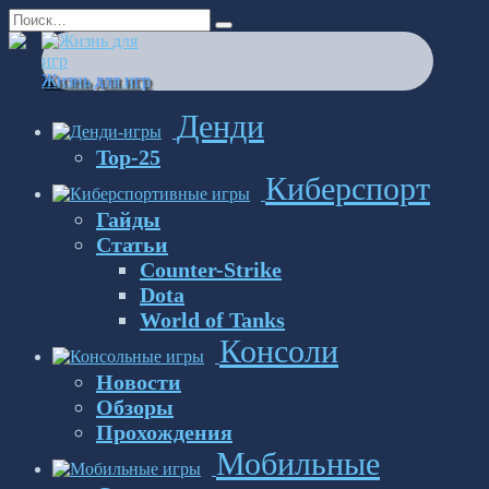
Перейти
Search
к
for:
содержанию
Жизнь для игр
Денди
Top-25
Киберспорт
Гайды
Статьи
Counter-Strike
Dota
World of Tanks
Консоли
Новости
Обзоры
Прохождения
Мобильные