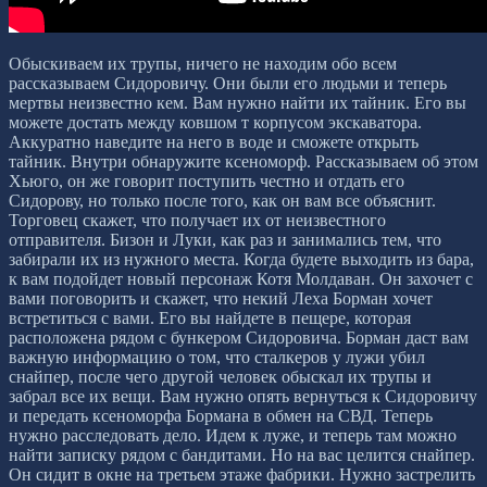
Обыскиваем их трупы, ничего не находим обо всем
рассказываем Сидоровичу. Они были его людьми и теперь
мертвы неизвестно кем. Вам нужно найти их тайник. Его вы
можете достать между ковшом т корпусом экскаватора.
Аккуратно наведите на него в воде и сможете открыть
тайник. Внутри обнаружите ксеноморф. Рассказываем об этом
Хьюго, он же говорит поступить честно и отдать его
Сидорову, но только после того, как он вам все объяснит.
Торговец скажет, что получает их от неизвестного
отправителя. Бизон и Луки, как раз и занимались тем, что
забирали их из нужного места. Когда будете выходить из бара,
к вам подойдет новый персонаж Котя Молдаван. Он захочет с
вами поговорить и скажет, что некий Леха Борман хочет
встретиться с вами. Его вы найдете в пещере, которая
расположена рядом с бункером Сидоровича. Борман даст вам
важную информацию о том, что сталкеров у лужи убил
снайпер, после чего другой человек обыскал их трупы и
забрал все их вещи. Вам нужно опять вернуться к Сидоровичу
и передать ксеноморфа Бормана в обмен на СВД. Теперь
нужно расследовать дело. Идем к луже, и теперь там можно
найти записку рядом с бандитами. Но на вас целится снайпер.
Он сидит в окне на третьем этаже фабрики. Нужно застрелить