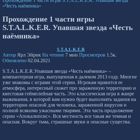
Прохождение 1 части игры S.T.A.L.K.E.R. Упавшая звезда
«Честь наёмника»
Прохождение 1 части игры
S.T.A.L.K.E.R. Упавшая звезда «Честь
наёмника»
S.T.A.L.K.E.R
Автор
Ярл Эйрик
На чтение
7 мин
Просмотров
1.5к.
Обновлено
02.04.2021
S.T.A.L.K.E.R.Упавшая звезда «Честь наёмника» –
компьютерная игра, выпущенная в далеком 2013 году. Многие
уже знакомы с играми этой серии. Игрокам нравится ее
атмосфера, интересный сюжет про зараженную территорию и
квестовая геймплейная часть. Это классическая игра в жанре
выживания, в которой вам нужно будет выполнять задания на
территории опасной для человека, зараженной вирусом и
полной всякими ужасными тварями. Эта часть продолжение
серии «Апокалипсис». Вся местность все такая же темная и
опасная. Вокруг тьма, страшные звуки и опасные существа.