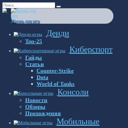
Перейти
Search
к
for:
содержанию
Жизнь для игр
Денди
Top-25
Киберспорт
Гайды
Статьи
Counter-Strike
Dota
World of Tanks
Консоли
Новости
Обзоры
Прохождения
Мобильные