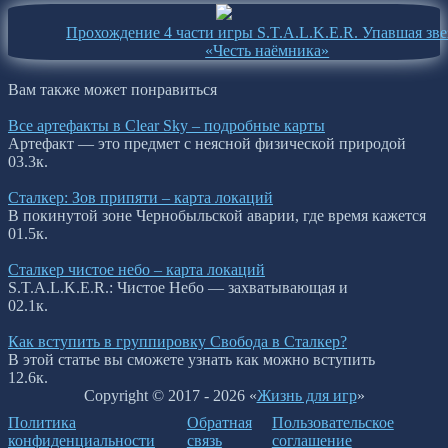
Прохождение 4 части игры S.T.A.L.K.E.R. Упавшая зве
«Честь наёмника»
Вам также может понравиться
Все артефакты в Clear Sky – подробные карты
Артефакт — это предмет с неясной физической природой
0
3.3к.
Сталкер: Зов припяти – карта локаций
В покинутой зоне Чернобыльской аварии, где время кажется
0
1.5к.
Сталкер чистое небо – карта локаций
S.T.A.L.K.E.R.: Чистое Небо — захватывающая и
0
2.1к.
Как вступить в группировку Свобода в Сталкер?
В этой статье вы сможете узнать как можно вступить
1
2.6к.
Copyright © 2017 - 2026 «
Жизнь для игр
»
Политика
Обратная
Пользовательское
конфиденциальности
связь
соглашение