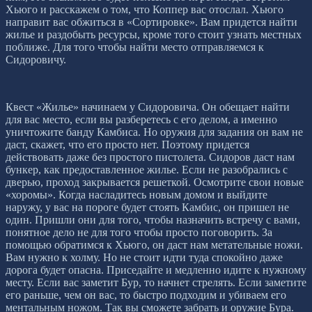
Хьюго и расскажем о том, что Коппер вас отослал. Хьюго
направит вас обжиться в «Сортировке». Вам придется найти
жилье и раздобыть ресурсы, кроме того стоит узнать местных
поближе. Для того чтобы найти место отправляемся к
Сидоровичу.
Квест «Жилье» начинаем у Сидоровича. Он обещает найти
для вас место, если вы разберетесь с его делом, а именно
уничтожите банду Камбиса. Но оружия для задания он вам не
даст, скажет, что его просто нет. Поэтому придется
действовать даже без простого пистолета. Сидоров даст нам
бункер, как предоставленное жилье. Если не разобрались с
дверью, проход закрывается решеткой. Осмотрите свои новые
«хоромы». Когда насладитесь новым домом и выйдите
наружу, у вас на пороге будет стоять Камбис, он пришел не
один. Пришли они для того, чтобы назначить встречу с вами,
понятное дело не для того чтобы просто поговорить. За
помощью обратимся к Хьюго, он даст нам метательные ножи.
Вам нужно к холму. Но не стоит идти туда спокойно даже
дорога будет опасна. Приседайте и медленно идите к нужному
месту. Если вас заметит Бур, то начнет стрелять. Если заметите
его раньше, чем он вас, то быстро подходим и убиваем его
ментальным ножом. Так вы сможете забрать и оружие Бура.