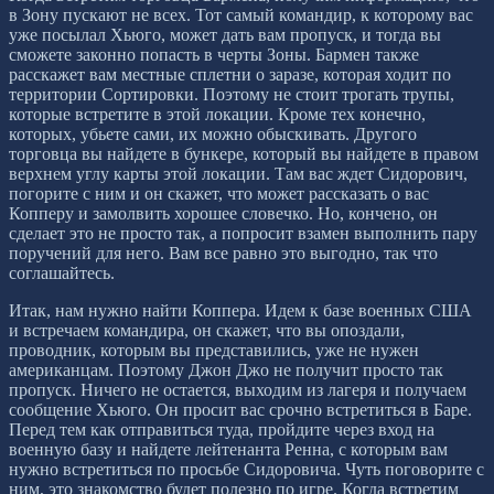
в Зону пускают не всех. Тот самый командир, к которому вас
уже посылал Хьюго, может дать вам пропуск, и тогда вы
сможете законно попасть в черты Зоны. Бармен также
расскажет вам местные сплетни о заразе, которая ходит по
территории Сортировки. Поэтому не стоит трогать трупы,
которые встретите в этой локации. Кроме тех конечно,
которых, убьете сами, их можно обыскивать. Другого
торговца вы найдете в бункере, который вы найдете в правом
верхнем углу карты этой локации. Там вас ждет Сидорович,
погорите с ним и он скажет, что может рассказать о вас
Копперу и замолвить хорошее словечко. Но, кончено, он
сделает это не просто так, а попросит взамен выполнить пару
поручений для него. Вам все равно это выгодно, так что
соглашайтесь.
Итак, нам нужно найти Коппера. Идем к базе военных США
и встречаем командира, он скажет, что вы опоздали,
проводник, которым вы представились, уже не нужен
американцам. Поэтому Джон Джо не получит просто так
пропуск. Ничего не остается, выходим из лагеря и получаем
сообщение Хьюго. Он просит вас срочно встретиться в Баре.
Перед тем как отправиться туда, пройдите через вход на
военную базу и найдете лейтенанта Ренна, с которым вам
нужно встретиться по просьбе Сидоровича. Чуть поговорите с
ним, это знакомство будет полезно по игре. Когда встретим