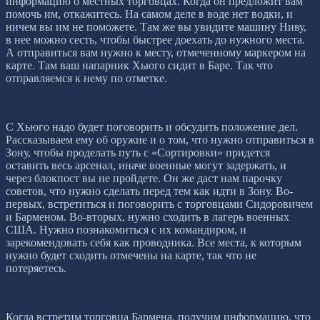
информацию о местных торговцах. Когда он предложит вам
помочь им, откажитесь. На самом деле в воде нет водки, и
ничем вы им не поможете. Там же вы увидите машину Ниву,
в нее можно сесть, чтобы быстрее доехать до нужного места.
А отправиться вам нужно к месту, отмеченному маркером на
карте. Там ваш напарник Хьюго сидит в Баре. Так что
отправляемся к нему по отметке.
С Хьюго надо будет поговорить и обсудить положение дел.
Рассказываем ему об оружие и о том, что нужно отправиться в
Зону, чтобы проделать путь с «Сортировки» придется
оставить весь арсенал, иначе военные могут задержать, и
через блокпост вы не пройдете. Он же даст нам парочку
советов, что нужно сделать перед тем как идти в Зону. Во-
первых, встретиться и поговорить с торговцами Сидоровичем
и Барменом. Во-вторых, нужно сходить в лагерь военных
США. Нужно познакомиться с их командиром, и
зарекомендовать себя как проводника. Все места, к которым
нужно будет сходить отмечены на карте, так что не
потеряетесь.
Когда встретим торговца Бармена, получим информацию, что