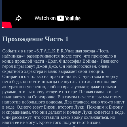
Прохождение Часть 1
События в игре «S.T.A.L.K.E.R.Упавшая звезда «Честь
наёмника»» разворачиваются после того, что произошло в
конце прошлой части «Долг. Философия Войны». Главного
героя игры зовут Джон Джо. Он немногословен, очень
скрытного характера и мало выражает свои эмоции.
Опирается он только на практичность. С чувством юмора у
него беда, он почти никогда не шутит, зато дело выполняет
аккуратно и уверенно, любого врага уложит, даже голыми
руками, что вы прочувствуете по игре. Первая глава в игре
начинаются на Сортировке. В а самом начале игры мы стоим
напротив небольшого водоема. Два сталкера явно что-то ищут
в воде. Одного зовут Бизон, второго Луки. Походим к Бизону
и спрашиваем, что они делают и почему Луки копается в воде.
Они расскажут, что оставили здесь водку охлаждаться, но
найти ее не могут. Кроме того получите от Бизона