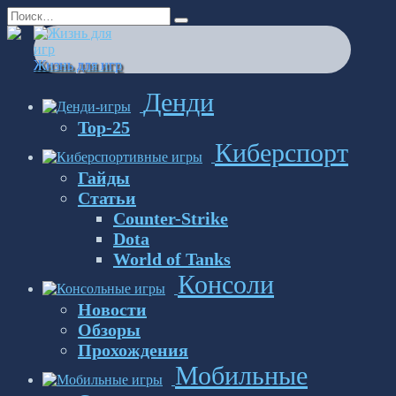
Перейти
Search
к
for:
содержанию
Жизнь для игр
Денди
Top-25
Киберспорт
Гайды
Статьи
Counter-Strike
Dota
World of Tanks
Консоли
Новости
Обзоры
Прохождения
Мобильные