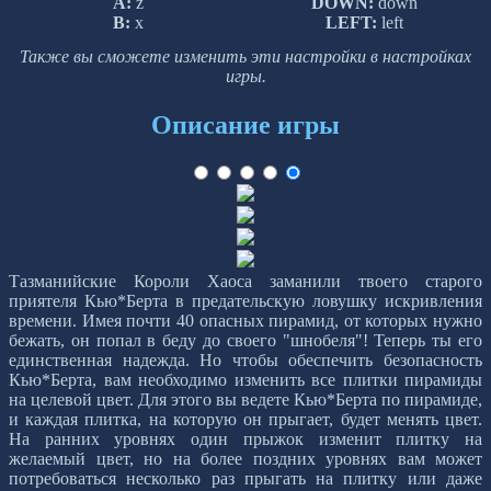
A:
z
DOWN:
down
B:
x
LEFT:
left
Также вы сможете изменить эти настройки в настройках
игры.
Описание игры
Тазманийские Короли Хаоса заманили твоего старого
приятеля Кью*Берта в предательскую ловушку искривления
времени. Имея почти 40 опасных пирамид, от которых нужно
бежать, он попал в беду до своего "шнобеля"! Теперь ты его
единственная надежда. Но чтобы обеспечить безопасность
Кью*Берта, вам необходимо изменить все плитки пирамиды
на целевой цвет. Для этого вы ведете Кью*Берта по пирамиде,
и каждая плитка, на которую он прыгает, будет менять цвет.
На ранних уровнях один прыжок изменит плитку на
желаемый цвет, но на более поздних уровнях вам может
потребоваться несколько раз прыгать на плитку или даже