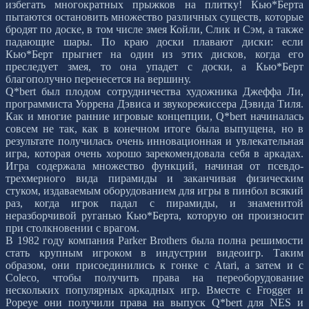
избегать многократных прыжков на плитку! Кью*Берта
пытаются остановить множество различных существ, которые
бродят по доске, в том числе змея Койли, Слик и Сэм, а также
падающие шары. По краю доски плавают диски: если
Кью*Берт прыгнет на один из этих дисков, когда его
преследует змея, то она упадет с доски, а Кью*Берт
благополучно перенесется на вершину.
Q*bert был плодом сотрудничества художника Джеффа Ли,
программиста Уоррена Дэвиса и звукорежиссера Дэвида Тиля.
Как и многие ранние игровые концепции, Q*bert начиналась
совсем не так, как в конечном итоге была выпущена, но в
результате получилась очень инновационная и увлекательная
игра, которая очень хорошо зарекомендовала себя в аркадах.
Игра содержала множество функций, начиная от псевдо-
трехмерного вида пирамиды и заканчивая физическим
стуком, издаваемым оборудованием для игры в пинбол всякий
раз, когда игрок падал с пирамиды, и знаменитой
неразборчивой руганью Кью*Берта, которую он произносит
при столкновении с врагом.
В 1982 году компания Parker Brothers была полна решимости
стать крупным игроком в индустрии видеоигр. Таким
образом, они присоединились к гонке с Atari, а затем и с
Coleco, чтобы получить права на переоборудование
нескольких популярных аркадных игр. Вместе с Frogger и
Popeye они получили права на выпуск Q*bert для NES и