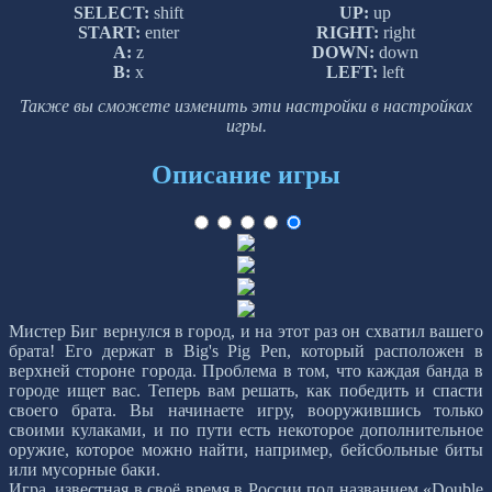
SELECT:
shift
UP:
up
START:
enter
RIGHT:
right
A:
z
DOWN:
down
B:
x
LEFT:
left
Также вы сможете изменить эти настройки в настройках
игры.
Описание игры
Мистер Биг вернулся в город, и на этот раз он схватил вашего
брата! Его держат в Big's Pig Pen, который расположен в
верхней стороне города. Проблема в том, что каждая банда в
городе ищет вас. Теперь вам решать, как победить и спасти
своего брата. Вы начинаете игру, вооружившись только
своими кулаками, и по пути есть некоторое дополнительное
оружие, которое можно найти, например, бейсбольные биты
или мусорные баки.
Игра, известная в своё время в России под названием «Double