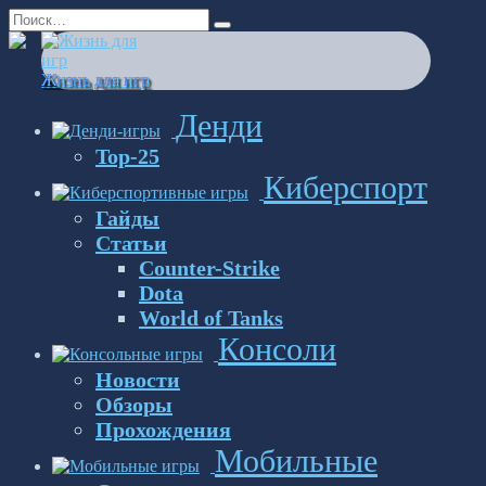
Перейти
Search
к
for:
содержанию
Жизнь для игр
Денди
Top-25
Киберспорт
Гайды
Статьи
Counter-Strike
Dota
World of Tanks
Консоли
Новости
Обзоры
Прохождения
Мобильные