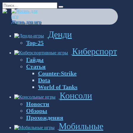
Перейти
Search
к
for:
содержанию
Жизнь для игр
Денди
Top-25
Киберспорт
Гайды
Статьи
Counter-Strike
Dota
World of Tanks
Консоли
Новости
Обзоры
Прохождения
Мобильные