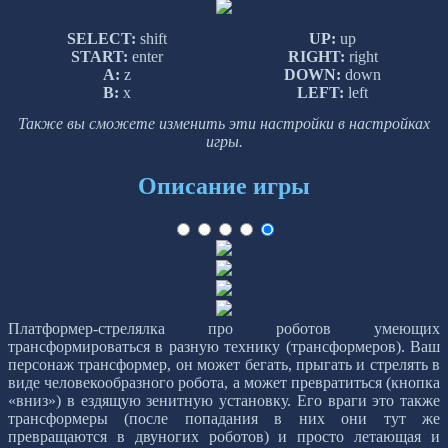
SELECT:
shift
UP:
up
START:
enter
RIGHT:
right
A:
z
DOWN:
down
B:
x
LEFT:
left
Также вы сможете изменить эти настройки в настройках
игры.
Описание игры
Платформер-стрелялка про роботов умеющих
трансформироваться в разную технику (трансформеров). Ваш
персонаж трансформер, он может бегать, прыгать и стрелять в
виде человекообразного робота, а может превратиться (кнопка
«вниз») в ездящую зенитную установку. Его враги это также
трансформеры (после попадания в них они тут же
превращаются в двуногих роботов) и просто летающая и