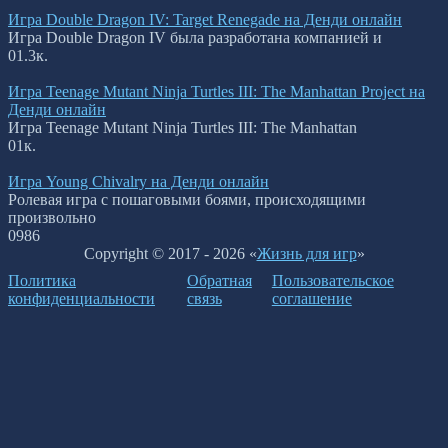
Игра Double Dragon IV: Target Renegade на Денди онлайн
Игра Double Dragon IV была разработана компанией и
0
1.3к.
Игра Teenage Mutant Ninja Turtles III: The Manhattan Project на
Денди онлайн
Игра Teenage Mutant Ninja Turtles III: The Manhattan
0
1к.
Игра Young Chivalry на Денди онлайн
Ролевая игра с пошаговыми боями, происходящими
произвольно
0
986
Copyright © 2017 - 2026 «
Жизнь для игр
»
Политика
Обратная
Пользовательское
конфиденциальности
связь
соглашение