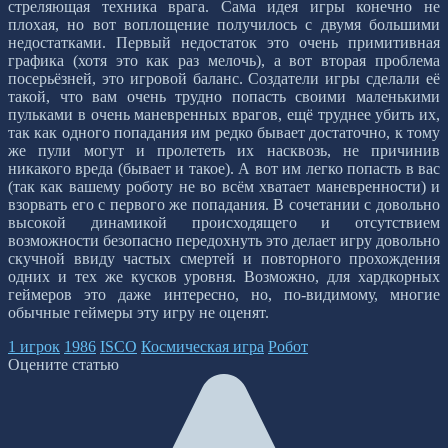
стреляющая техника врага. Сама идея игры конечно не
плохая, но вот воплощение получилось с двумя большими
недостатками. Первый недостаток это очень примитивная
графика (хотя это как раз мелочь), а вот вторая проблема
посерьёзней, это игровой баланс. Создатели игры сделали её
такой, что вам очень трудно попасть своими маленькими
пульками в очень маневренных врагов, ещё труднее убить их,
так как одного попадания им редко бывает достаточно, к тому
же пули могут и пролететь их насквозь, не причинив
никакого вреда (бывает и такое). А вот им легко попасть в вас
(так как вашему роботу не во всём хватает маневренности) и
взорвать его с первого же попадания. В сочетании с довольно
высокой динамикой происходящего и отсутствием
возможности безопасно передохнуть это делает игру довольно
скучной ввиду частых смертей и повторного прохождения
одних и тех же кусков уровня. Возможно, для хардкорных
геймеров это даже интересно, но, по-видимому, многие
обычные геймеры эту игру не оценят.
1 игрок
1986
ISCO
Космическая игра
Робот
Оцените статью