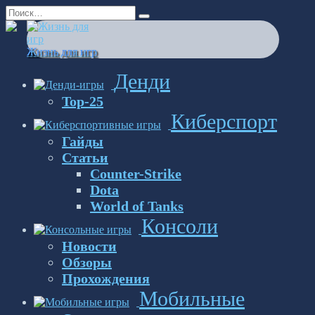
Перейти
Search
к
for:
содержанию
Жизнь для игр
Денди
Top-25
Киберспорт
Гайды
Статьи
Counter-Strike
Dota
World of Tanks
Консоли
Новости
Обзоры
Прохождения
Мобильные