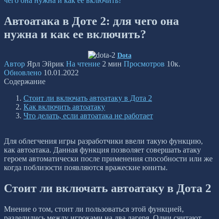
чего она нужна и как ее включить?
Автоатака в Доте 2: для чего она
нужна и как ее включить?
Dota
Автор
Ярл Эйрик
На чтение
2 мин
Просмотров
10к.
Обновлено
10.01.2022
Содержание
Стоит ли включать автоатаку в Дота 2
Как включить автоатаку
Что делать, если автоатака не работает
Для облегчения игры разработчики ввели такую функцию,
как автоатака. Данная функция позволяет совершать атаку
героем автоматически после применения способности или же
когда поблизости появляются вражеские юниты.
Стоит ли включать автоатаку в Дота 2
Мнение о том, стоит ли пользоваться этой функцией,
разделились между игроками на два лагеря. Одни считают,