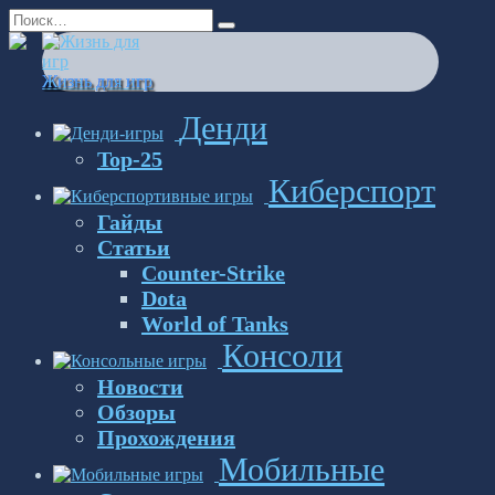
Перейти
Search
к
for:
содержанию
Жизнь для игр
Денди
Top-25
Киберспорт
Гайды
Статьи
Counter-Strike
Dota
World of Tanks
Консоли
Новости
Обзоры
Прохождения
Мобильные