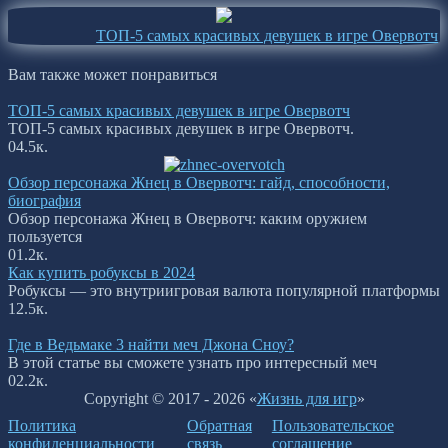
ТОП-5 самых красивых девушек в игре Овервотч
Вам также может понравиться
ТОП-5 самых красивых девушек в игре Овервотч
ТОП-5 самых красивых девушек в игре Овервотч.
0
4.5к.
Обзор персонажа Жнец в Овервотч: гайд, способности,
биография
Обзор персонажа Жнец в Овервотч: каким оружием
пользуется
0
1.2к.
Как купить робуксы в 2024
Робуксы — это внутриигровая валюта популярной платформы
1
2.5к.
Где в Ведьмаке 3 найти меч Джона Сноу?
В этой статье вы сможете узнать про интересный меч
0
2.2к.
Copyright © 2017 - 2026 «
Жизнь для игр
»
Политика
Обратная
Пользовательское
конфиденциальности
связь
соглашение