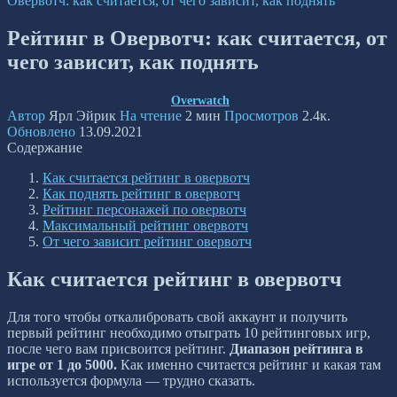
Овервотч: как считается, от чего зависит, как поднять
Рейтинг в Овервотч: как считается, от
чего зависит, как поднять
Overwatch
Автор
Ярл Эйрик
На чтение
2 мин
Просмотров
2.4к.
Обновлено
13.09.2021
Содержание
Как считается рейтинг в овервотч
Как поднять рейтинг в овервотч
Рейтинг персонажей по овервотч
Максимальный рейтинг овервотч
От чего зависит рейтинг овервотч
Как считается рейтинг в овервотч
Для того чтобы откалибровать свой аккаунт и получить
первый рейтинг необходимо отыграть 10 рейтинговых игр,
после чего вам присвоится рейтинг.
Диапазон рейтинга в
игре от 1 до 5000.
Как именно считается рейтинг и какая там
используется формула — трудно сказать.