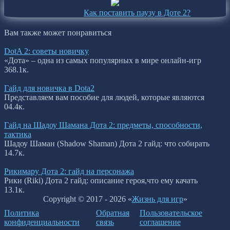
Как поставить паузу в Доте 2?
Вам также может понравиться
DotA 2: советы новичку
«Дота» – одна из самых популярных в мире онлайн-игр
36
8.1к.
Гайд для новичка в Dota2
Представляем вам пособие для людей, которые являются
0
4.4к.
Гайд на Шадоу Шамана Дота 2: предметы, способности,
тактика
Шадоу Шаман (Shadow Shaman) Дота 2 гайд: что собирать
1
4.7к.
Рикимару Дота 2: гайд на персонажа
Рики (Riki) Дота 2 гайд: описание героя,что ему качать
1
3.1к.
Copyright © 2017 - 2026 «
Жизнь для игр
»
Политика
Обратная
Пользовательское
конфиденциальности
связь
соглашение