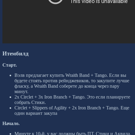
Итембилд
Старт.
Вэлв предлагает купить Wraith Band + Tango. Если вы
будете стоять против рейнджевиков, то закупите лучше
фласку, а Wraith Band соберете до конца через пару
минут.
2x Circlet + 3x Iron Branch + Tango. Это если планируете
собрать Стики.
Circlet + Slippers of Agility + 2x Iron Branch + Tango. Еще
один вариант закупа
Начало.
Минуте к 10-й, у вас должны быть ПТ, Стики и Аквила.