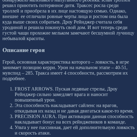
решил приютить потерянное дитя. Траксес росла среди
троллей и приобрела в их лице настоящую семью. Однако,
внешне ее отличали ровные черты лица и ростом она была
куда выше своих собратьев. Дроу Рейнджер считала себя
уродиной и решила покинуть свой дом. И вот теперь среди
густой чащи прохожие мельком замечают бесшумной лучницу
небывалой красоты.
Описание героя
Герой, основная характеристика которого – ловкость, в игре
занимает позицию керри. Урон на начальном этапе – 40-51,
мувспид – 285. Тракса имеет 4 способности, рассмотрим их
подробнее.
FROST ARROWS. Пуская ледяные стрелы, Дроу
Рейнджер сильно замедляет врага и наносит
повышенный урон.
Эта способность накладывает сайленс на врагов,
откидывая их назад и не давая двигаться какое-то время.
PRECISION AURA. При активации данная способность
накладывает бонус на всех рейнджевиков в команде.
Ульта у нее пассивная, дает ей дополнительную ловкость
и скорость атаки.