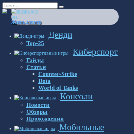
Перейти
Search
к
for:
содержанию
Жизнь для игр
Денди
Top-25
Киберспорт
Гайды
Статьи
Counter-Strike
Dota
World of Tanks
Консоли
Новости
Обзоры
Прохождения
Мобильные