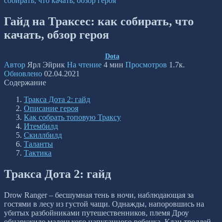
собирать, что качать, обзор героя
Гайд на Траксес: как собирать, что
качать, обзор героя
Dota
Автор
Ярл Эйрик
На чтение
4 мин
Просмотров
1.7к.
Обновлено
02.04.2021
Содержание
Тракса Дота 2: гайд
Описание героя
Как собрать топовую Траксу
Итембилд
Скиллбилд
Таланты
Тактика
Тракса Дота 2: гайд
Drow Ranger – бесшумная тень в ночи, наблюдающая за
гостями в лесу из густой чащи. Однажды, напоровшись на
убитых разбойниками путешественников, племя Дроу
обнаружило маленького напуганного ребенка. Клан троллей