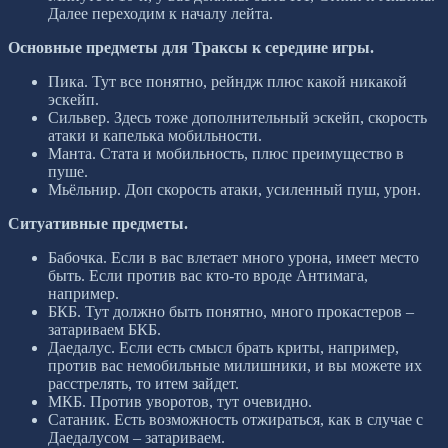
Далее переходим к началу лейта.
Основные предметы для Траксы к середине игры.
Пика. Тут все понятно, рейндж плюс какой никакой
эскейп.
Сильвер. Здесь тоже дополнительный эскейп, скорость
атаки и капелька мобильности.
Манта. Стата и мобильность, плюс преимущество в
пуше.
Мьёльнир. Доп скорость атаки, усиленный пуш, урон.
Ситуативные предметы.
Бабочка. Если в вас влетает много урона, имеет место
быть. Если против вас кто-то вроде Антимага,
например.
БКБ. Тут должно быть понятно, много прокастеров –
затариваем БКБ.
Даедалус. Если есть смысл брать криты, например,
против вас немобильные милишники, и вы можете их
расстрелять, то итем зайдет.
МКБ. Против уворотов, тут очевидно.
Сатаник. Есть возможность отжираться, как в случае с
Даедалусом – затариваем.