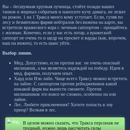
Вы – бесшумная хрупкая лучница, стойте позади ваших
танков и жирных собратьев и наносите кучу дамага, не лезьте
на рожон. 1 на 1 Тракса много кому уступает. Если, гуляя по
лесу и безмятежно фармя нейтралов без вижена на карте, вы
встретили вражеского кора с личным саппортом – прощайтесь
с жизнью. Конечно, если у вас есть лотар, а вражеский
саппорт не очень то и щедр на просвет и варды (как, впрочем,
ваш на вижен), то есть шанс уйти.
Выбор линии.
Мид. Допустимо, если против вас не очень опасный
милишник, а вы являетесь надеждой на победу. Идем в
мид, фармим, получаем опыт.
Хард или Изи лайн. Чаще всего Траксу можно встретить
на лайне. С саппортом против рейнджевиков какой
никакой фарм вы вынести сможете. Против
милишников это вовсе не сложно, особенно на изи
лайне.
Лес. Любите приключения? Хотите попасть в лоу
приор? Велкам в лес.
В целом можно сказать, что Тракса персонаж не
трудный, нужно лишь рассчитать силы