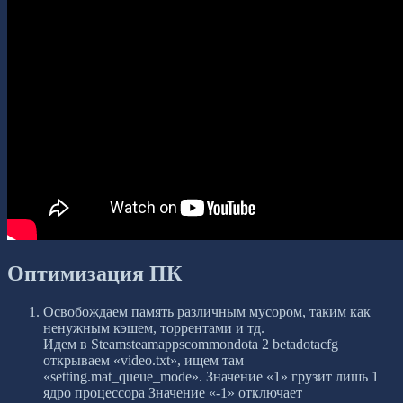
Оптимизация ПК
Освобождаем память различным мусором, таким как
ненужным кэшем, торрентами и тд.
Идем в Steamsteamappscommondota 2 betadotacfg
открываем
«
video.txt
»
, ищем там
«
setting.mat_queue_mode
»
. Значение
«
1
»
грузит лишь 1
ядро процессора Значение
«
-1
»
отключает