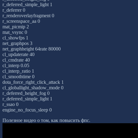
r_deferred_simple_light 1
r_deferrer 0
r_renderoverlayfragment 0
r_screenspace_aa 0
mat_picmip 2
mat_vsync 0
cl_showfps 1
net_graphpos 3
net_graphheight 64rate 80000
cl_updaterate 40
cl_cmdrate 40
cl_interp 0.05
cl_interp_ratio 1
cl_smoothtime 0
dota_force_right_click_attack 1
cl_globallight_shadow_mode 0
r_deferred_height_fog 0
r_deferred_simple_light 1
r_ssao 0
engine_no_focus_sleep 0
Полезное видео о том, как повысить фпс.