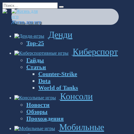
Перейти
Search
к
for:
содержанию
Жизнь для игр
Денди
Top-25
Киберспорт
Гайды
Статьи
Counter-Strike
Dota
World of Tanks
Консоли
Новости
Обзоры
Прохождения
Мобильные