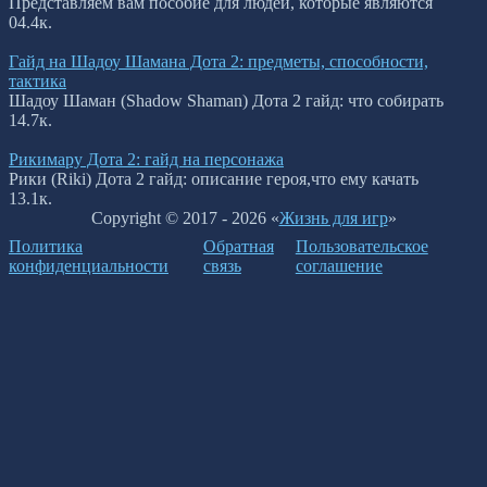
Представляем вам пособие для людей, которые являются
0
4.4к.
Гайд на Шадоу Шамана Дота 2: предметы, способности,
тактика
Шадоу Шаман (Shadow Shaman) Дота 2 гайд: что собирать
1
4.7к.
Рикимару Дота 2: гайд на персонажа
Рики (Riki) Дота 2 гайд: описание героя,что ему качать
1
3.1к.
Copyright © 2017 - 2026 «
Жизнь для игр
»
Политика
Обратная
Пользовательское
конфиденциальности
связь
соглашение