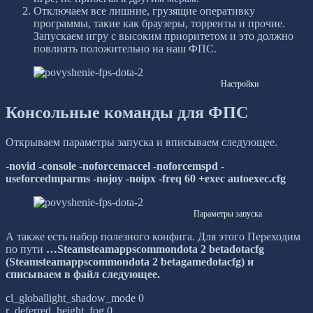
Отключаем все лишние, грузящие оперативку
программы, такие как браузеры, торренты и прочие.
Запускаем игру с высоким приоритетом и это должно
повлиять положительно на наш ФПС.
Настройки
Консольные команды для ФПС
Открываем параметры запуска и вписываем следующее.
-novid -console -noforcemaccel -noforcemspd -
useforcedmparms -nojoy -noipx -freq 60 +exec autoexec.cfg
Параметры запуска
А также есть набор полезного конфига. Для этого Переходим
по пути
…Steamsteamappscommondota 2 betadotacfg
(Steamsteamappscommondota 2 betagamedotacfg) и
списываем в файл следующее.
cl_globallight_shadow_mode 0
r_deferred_height_fog 0