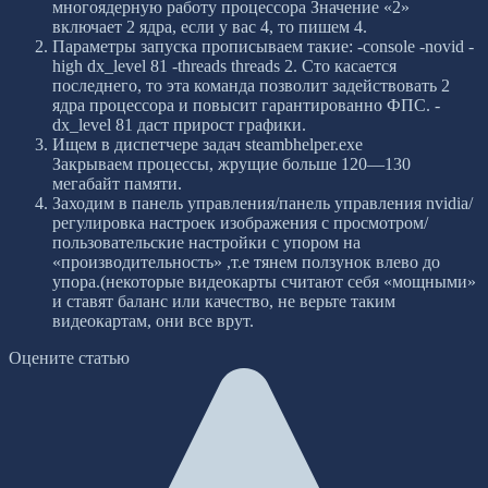
многоядерную работу процессора Значение
«
2
»
включает 2 ядра, если у вас 4, то пишем 4.
Параметры запуска прописываем такие: -console -novid -
high dx_level 81 -threads threads 2. Сто касается
последнего, то эта команда позволит задействовать 2
ядра процессора и повысит гарантированно ФПС. -
dx_level 81 даст прирост графики.
Ищем в диспетчере задач steambhelper.exe
Закрываем процессы, жрущие больше 120—130
мегабайт памяти.
Заходим в панель управления/панель управления nvidia/
регулировка настроек изображения с просмотром/
пользовательские настройки с упором на
«
производительность
»
,т.е тянем ползунок влево до
упора.(некоторые видеокарты считают себя
«
мощными
»
и ставят баланс или качество, не верьте таким
видеокартам, они все врут.
Оцените статью